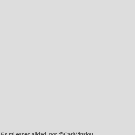
Es mi especialidad, por @CarlWinslou