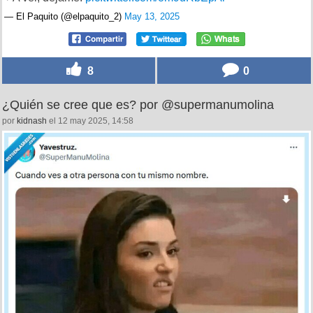
— El Paquito (@elpaquito_2)
May 13, 2025
8
0
¿Quién se cree que es? por @supermanumolina
por
kidnash
el 12 may 2025, 14:58