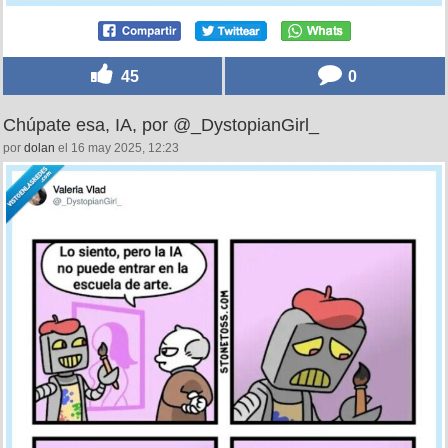
45
0
Chúpate esa, IA, por @_DystopianGirl_
por
dolan
el 16 may 2025, 12:23