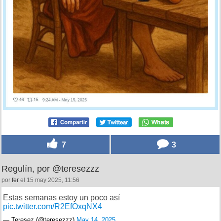
7
3
Regulín, por @teresezzz
por
fer
el 15 may 2025, 11:56
Estas semanas estoy un poco así
pic.twitter.com/R2EfOxqNX4
— Teresez (@teresezzz)
May 14, 2025