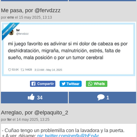
Me pasa, por @fervdzzz
por
erre
el 15 may 2025, 13:13
34
1
Arreglao, por @elpaquito_2
por
fer
el 14 may 2025, 13:25
- Cuñao tengo un problemilla con la lavadora y la puerta.
+ A ver, déjame:
pic.twitter.com/om9uRbEpAr