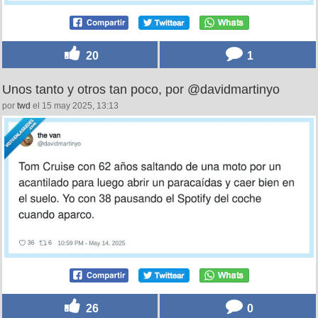
20
1
Unos tanto y otros tan poco, por @davidmartinyo
por
twd
el 15 may 2025, 13:13
26
0