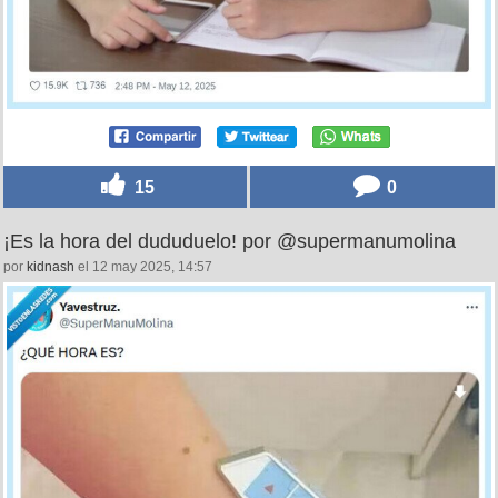
15
0
¡Es la hora del dududuelo! por @supermanumolina
por
kidnash
el 12 may 2025, 14:57