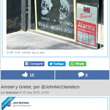
15
0
Amstel y Gretel, por @JohnMcClanebcn
por
dodoazul
el 15 may 2025, 13:03