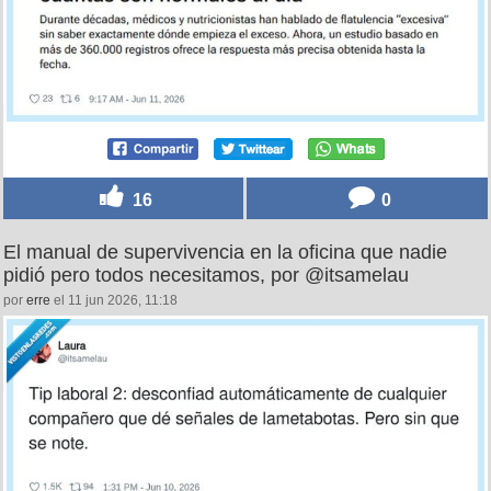
16
0
El manual de supervivencia en la oficina que nadie
pidió pero todos necesitamos, por @itsamelau
por
erre
el 11 jun 2026, 11:18