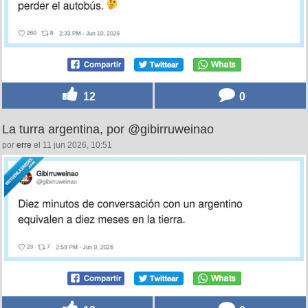
12
0
La turra argentina, por @gibirruweinao
por
erre
el 11 jun 2026, 10:51