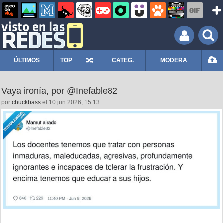
ÚLTIMOS
TOP
CATEG.
MODERA
Vaya ironía, por @Inefable82
por
chuckbass
el 10 jun 2026, 15:13