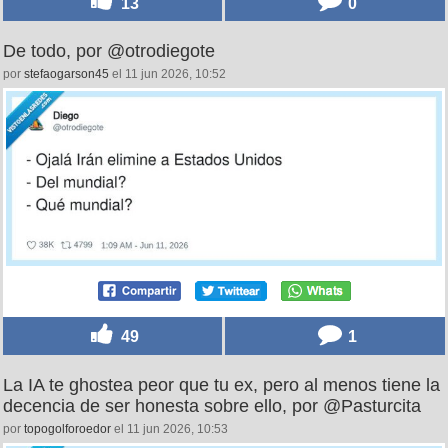
13
0
De todo, por @otrodiegote
por
stefaogarson45
el 11 jun 2026, 10:52
49
1
La IA te ghostea peor que tu ex, pero al menos tiene la
decencia de ser honesta sobre ello, por @Pasturcita
por
topogolforoedor
el 11 jun 2026, 10:53