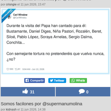
por
crisngie
el 11 jun 2026, 15:47
31
0
Somos facilones por @supermanumolina
por
kidnash
el 11 jun 2026, 14:38