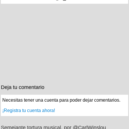
Deja tu comentario
Necesitas tener una cuenta para poder dejar comentarios.
¡Registra tu cuenta ahora!
Semejante tortura musical, por @CarlWinslou