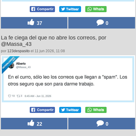
37
0
La fe ciega del que no abre los correos, por
@Massa_43
por
123despasito
el 11 jun 2026, 11:08
22
0