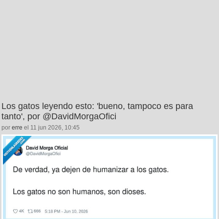
Los gatos leyendo esto: 'bueno, tampoco es para
tanto', por @DavidMorgaOfici
por
erre
el 11 jun 2026, 10:45