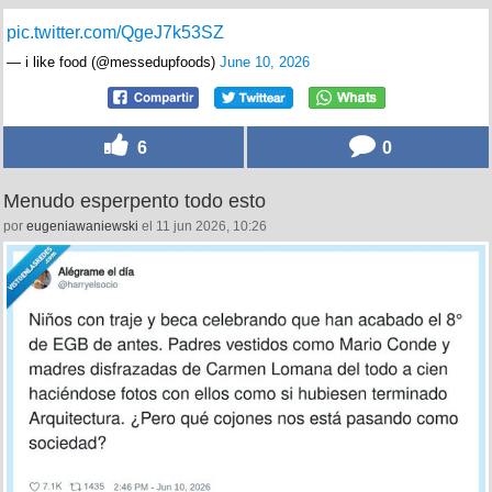
pic.twitter.com/QgeJ7k53SZ
— i like food (@messedupfoods)
June 10, 2026
6
0
Menudo esperpento todo esto
por
eugeniawaniewski
el 11 jun 2026, 10:26