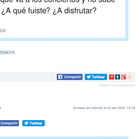
33594376
Compartir
Compartir
Compartir
Compar
en
en
en
en
Reportar por inapropiado
Pinterest
tumblr
Google+
mene
a
Enviado por
kidnash
el 24 abr 2026, 14:28