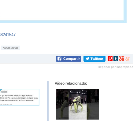
468241547
vidaSocial
Compartir
Compartir
Compartir
Compar
en
en
en
en
Reportar por inapropiado
Pinterest
tumblr
Google+
mene
Vídeo relacionado: