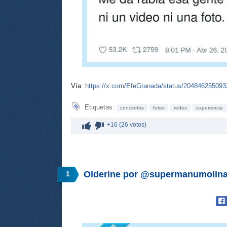
Vía:
https://x.com/EfeGranada/status/20484625509
Etiquetas:
conciertos
fotos
redes
experiencia
+16 (26 votos)
Olderine por @supermanumolin
1