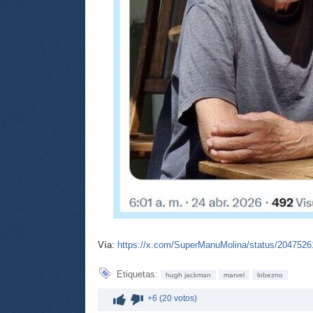
Vía:
https://x.com/SuperManuMolina/status/204752
Etiquetas:
hugh jackman
marvel
lobezno
+6 (20 votos)