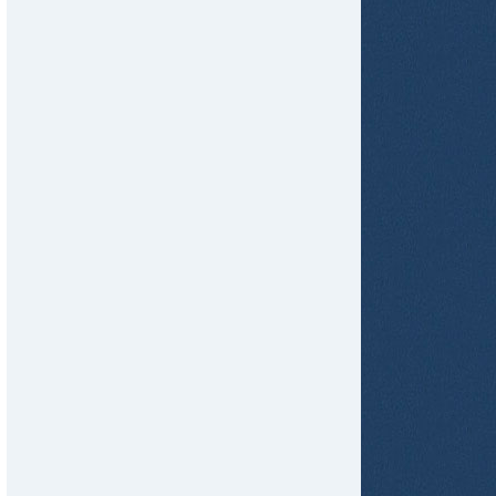
tir
ame