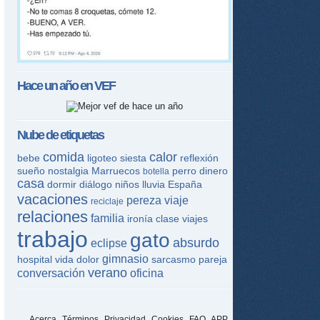
Hace un año en
VEF
Nube de etiquetas
comida
calor
bebe
ligoteo
siesta
reflexión
sueño
nostalgia
Marruecos
perro
dinero
botella
casa
dormir
diálogo
niños
lluvia
España
vacaciones
pereza
viaje
reciclaje
relaciones
familia
ironía
clase
viajes
trabajo
gato
absurdo
eclipse
gimnasio
hospital
vida
dolor
sarcasmo
pareja
verano
conversación
oficina
Acerca
Términos
Privacidad
Cookies
FAQ
APP