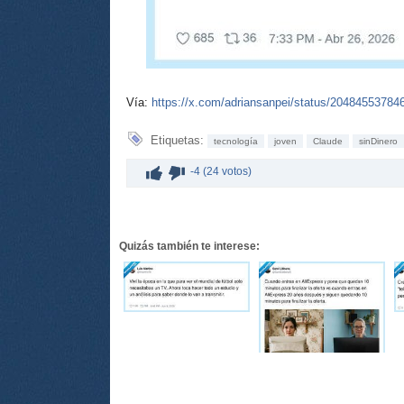
Vía:
https://x.com/adriansanpei/status/2048455378
Etiquetas:
tecnología
joven
Claude
sinDinero
-4 (24 votos)
Quizás también te interese: