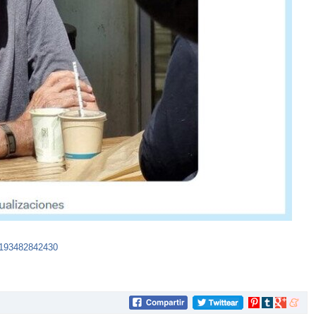
6193482842430
Compartir
Compartir
Compartir
Compar
en
en
en
en