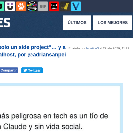
ÚLTIMOS
LOS MEJORES
solo un side project"… y a
Enviado por
leontine3
el 27 abr 2026, 11:27
alhost, por @adriansanpei