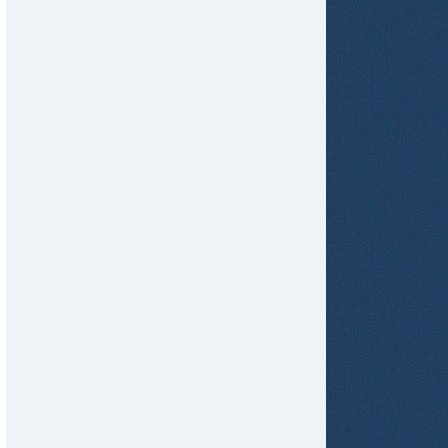
tir
ame