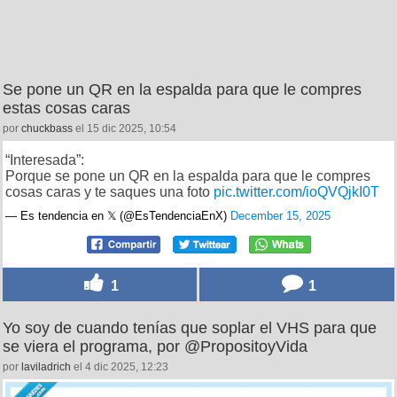
Se pone un QR en la espalda para que le compres
estas cosas caras
por
chuckbass
el 15 dic 2025, 10:54
“Interesada”:
Porque se pone un QR en la espalda para que le compres
cosas caras y te saques una foto
pic.twitter.com/ioQVQjkI0T
— Es tendencia en 𝕏 (@EsTendenciaEnX)
December 15, 2025
1
1
Yo soy de cuando tenías que soplar el VHS para que
se viera el programa, por @PropositoyVida
por
laviladrich
el 4 dic 2025, 12:23