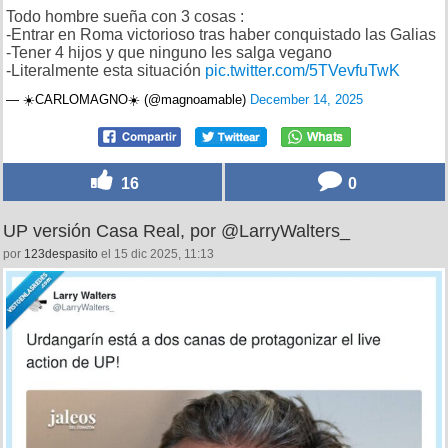
Todo hombre sueña con 3 cosas :
-Entrar en Roma victorioso tras haber conquistado las Galias
-Tener 4 hijos y que ninguno les salga vegano
-Literalmente esta situación
pic.twitter.com/5TVevfuTwK
— ☀️CARLOMAGNO☀️ (@magnoamable)
December 14, 2025
16
0
UP versión Casa Real, por @LarryWalters_
por
123despasito
el 15 dic 2025, 11:13