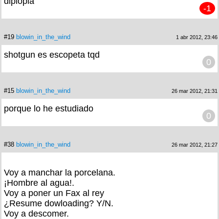
diplopia
-1
#19
blowin_in_the_wind
1 abr 2012, 23:46
shotgun es escopeta tqd
0
#15
blowin_in_the_wind
26 mar 2012, 21:31
porque lo he estudiado
0
#38
blowin_in_the_wind
26 mar 2012, 21:27
Voy a manchar la porcelana.
¡Hombre al agua!.
Voy a poner un Fax al rey
¿Resume dowloading? Y/N.
Voy a descomer.