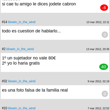
si cae tu amigo le dices jodete cabron
-6
#14
blowin_in_the_wind
13 mar 2012, 22:11
todo es cuestion de hablarlo...
0
#2
blowin_in_the_wind
13 mar 2012, 20:35
1º un sujetador no vale 80€
2º yo lo haria gratis
40
#32
blowin_in_the_wind
9 mar 2012, 02:18
es una foto falsa de la familia real
0
#10
blowin_in_the_wind
7 mar 2012, 22:52