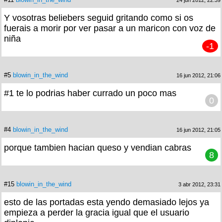
24 jun 2012, 22:39
Y vosotras beliebers seguid gritando como si os
fuerais a morir por ver pasar a un maricon con voz de
niña
-1
#5
blowin_in_the_wind
16 jun 2012, 21:06
#1 te lo podrias haber currado un poco mas
0
#4
blowin_in_the_wind
16 jun 2012, 21:05
porque tambien hacian queso y vendian cabras
8
#15
blowin_in_the_wind
3 abr 2012, 23:31
esto de las portadas esta yendo demasiado lejos ya
empieza a perder la gracia igual que el usuario