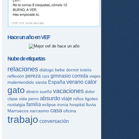
Hace un año en
VEF
Nube de etiquetas
relaciones
diálogo
bebe
dormir
botella
pereza
gimnasio
comida
reflexión
viajes
cara
verano
calor
España
malentendido
siesta
gato
vacaciones
dinero
sueño
dolor
absurdo
viaje
clase
vida
perro
niños
ligoteo
familia
nostalgia
eclipse
ironía
hospital
lluvia
casa
Marruecos
sarcasmo
oficina
trabajo
conversación