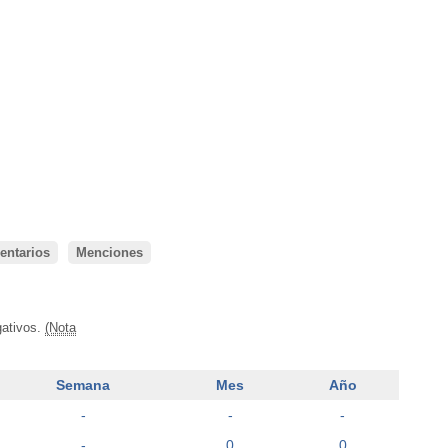
ntarios
Menciones
gativos.
(Nota
Semana
Mes
Año
-
-
-
-
0
0