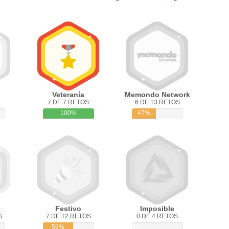
Veteranía
Memondo Network
7 DE 7 RETOS
6 DE 13 RETOS
100%
47%
Festivo
Imposible
S
7 DE 12 RETOS
0 DE 4 RETOS
59%
0%