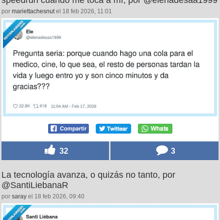
speedrun cuando me toca a mí, por @elenadesaa1999
por
mariettachesnut
el 18 feb 2026, 11:01
32
3
La tecnología avanza, o quizás no tanto, por
@SantiLiebanaR
por
saray
el 18 feb 2026, 09:40