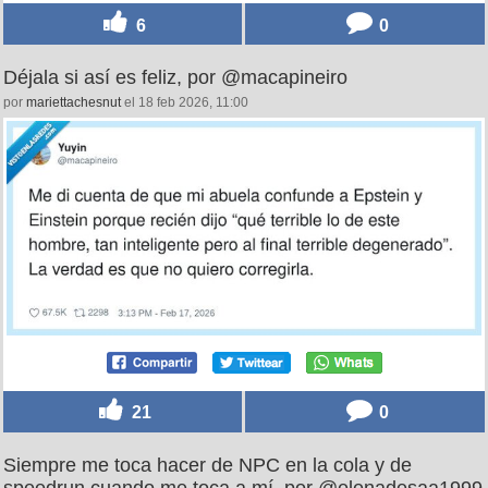
6
0
Déjala si así es feliz, por @macapineiro
por
mariettachesnut
el 18 feb 2026, 11:00
21
0
Siempre me toca hacer de NPC en la cola y de