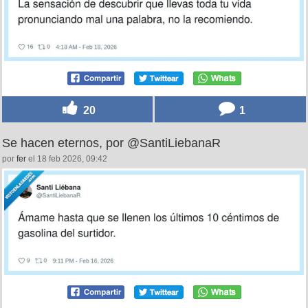
20
1
Se hacen eternos, por @SantiLiebanaR
por
fer
el 18 feb 2026, 09:42