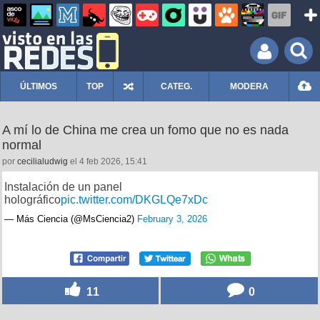
ÚLTIMOS
TOP
CATEG.
MODERA
A mí lo de China me crea un fomo que no es nada
normal
por
cecilialudwig
el 4 feb 2026, 15:41
Instalación de un panel
holográfico
pic.twitter.com/DKGLQe7xDc
— Más Ciencia (@MsCiencia2)
February 3, 2026
11
0