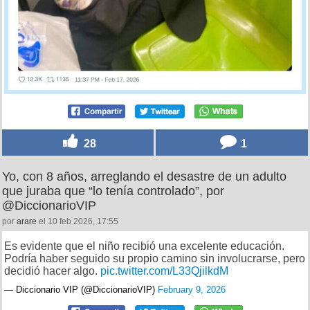
28
1
Yo, con 8 años, arreglando el desastre de un adulto
que juraba que “lo tenía controlado”, por
@DiccionarioVIP
por
arare
el 10 feb 2026, 17:55
Es evidente que el niño recibió una excelente educación.
Podría haber seguido su propio camino sin involucrarse, pero
decidió hacer algo.
pic.twitter.com/L33QjilkdM
— Diccionario VIP (@DiccionarioVIP)
February 9, 2026