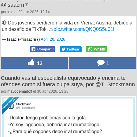
@isaacrrr7
por
tete
el 29 abr 2026, 12:14
🔴 Dos jóvenes perdieron la vida en Viena, Austria, debido a
un desafío de TikTok. ⚠️
pic.twitter.com/QKQ0S5u01l
— Isaac (@isaacrrr7)
April 28, 2026
13
1
Cuando vas al especialista equivocado y encima te
ofendes como si fuera culpa suya, por @T_Stockmann
por
mayodemadoff
el 30 abr 2026, 13:28