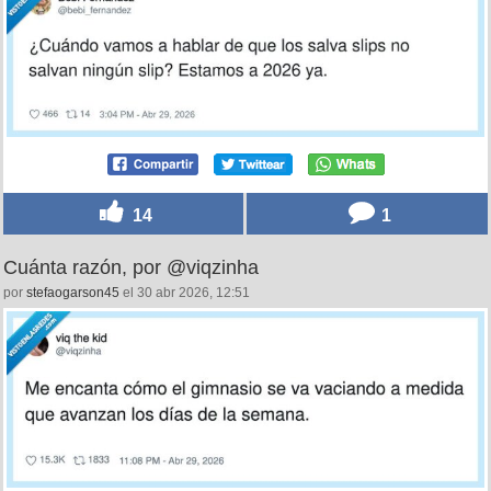
14
1
Cuánta razón, por @viqzinha
por
stefaogarson45
el 30 abr 2026, 12:51