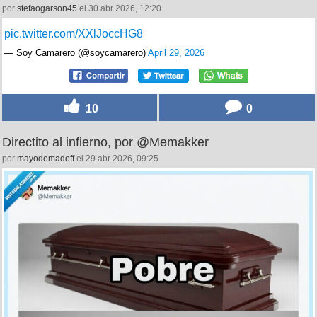
por
stefaogarson45
el 30 abr 2026, 12:20
pic.twitter.com/XXlJoccHG8
— Soy Camarero (@soycamarero)
April 29, 2026
10
0
Directito al infierno, por @Memakker
por
mayodemadoff
el 29 abr 2026, 09:25