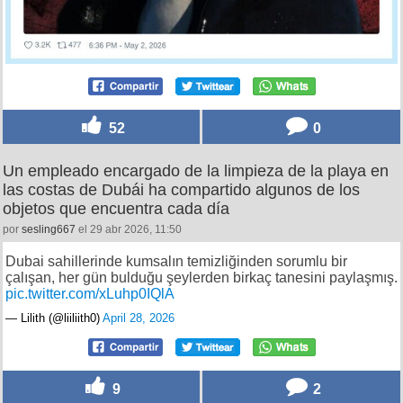
52
0
Un empleado encargado de la limpieza de la playa en
las costas de Dubái ha compartido algunos de los
objetos que encuentra cada día
por
sesling667
el 29 abr 2026, 11:50
Dubai sahillerinde kumsalın temizliğinden sorumlu bir
çalışan, her gün bulduğu şeylerden birkaç tanesini paylaşmış.
pic.twitter.com/xLuhp0IQlA
— Lilith (@liiliith0)
April 28, 2026
9
2