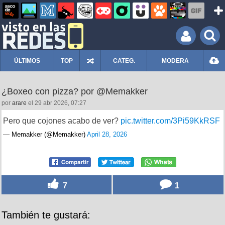
ÚLTIMOS
TOP
CATEG.
MODERA
¿Boxeo con pizza? por @Memakker
por
arare
el 29 abr 2026, 07:27
Pero que cojones acabo de ver?
pic.twitter.com/3Pi59KkRSF
— Memakker (@Memakker)
April 28, 2026
7
1
También te gustará: