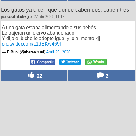
Los gatos ya dicen que donde caben dos, caben tres
por
cecilialudwig
el 27 abr 2026, 11:18
A una gata estaba alimentando a sus bebés
Le trajeron un ciervo abandonado
Y dijo el bicho lo adopto igual y lo alimento kjj
pic.twitter.com/11dEKw469l
— ElBuni (@therealbuni)
April 25, 2026
22
2