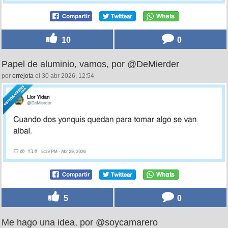
10
0
Papel de aluminio, vamos, por @DeMierder
por
errejota
el 30 abr 2026, 12:54
5
0
Me hago una idea, por @soycamarero