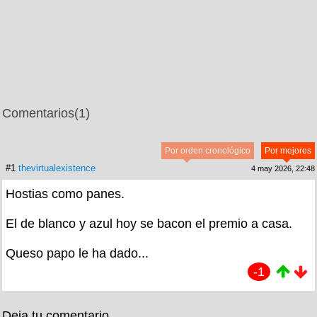
Comentarios
(1)
Por orden cronológico
Por mejores
#1
thevirtualexistence
4 may 2026, 22:48
Hostias como panes.
El de blanco y azul hoy se bacon el premio a casa.
Queso papo le ha dado...
-1
Deja tu comentario