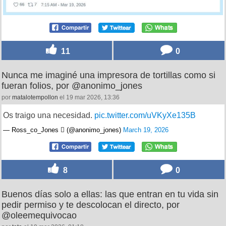
11
0
Nunca me imaginé una impresora de tortillas como si
fueran folios, por @anonimo_jones
por
matalotempollon
el 19 mar 2026, 13:36
Os traigo una necesidad.
pic.twitter.com/uVKyXe135B
— Ross_co_Jones  (@anonimo_jones)
March 19, 2026
8
0
Buenos días solo a ellas: las que entran en tu vida sin
pedir permiso y te descolocan el directo, por
@oleemequivocao