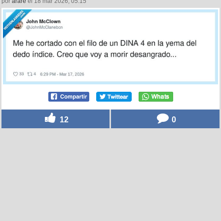
por
arare
el 18 mar 2026, 05:15
12
0