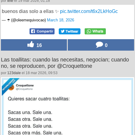
por
tete
el 19 mar 2026, 01:18
buenos dias solo a ellas ✨
pic.twitter.com/t6x2LkHoGc
— ☂️ (@oleemequivocao)
March 18, 2026
16
0
Las toallitas: cuando las necesitas, negocian; cuando
no, se reproducen, por @Croquettone
por
123dale
el 18 mar 2026, 09:53