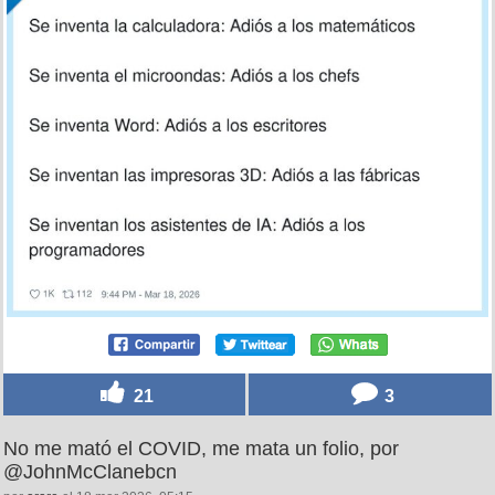
21
3
No me mató el COVID, me mata un folio, por
@JohnMcClanebcn