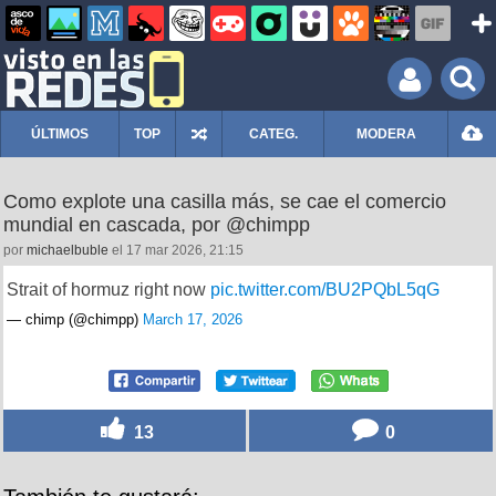
ÚLTIMOS
TOP
CATEG.
MODERA
Como explote una casilla más, se cae el comercio
mundial en cascada, por @chimpp
por
michaelbuble
el 17 mar 2026, 21:15
Strait of hormuz right now
pic.twitter.com/BU2PQbL5qG
— chimp (@chimpp)
March 17, 2026
13
0