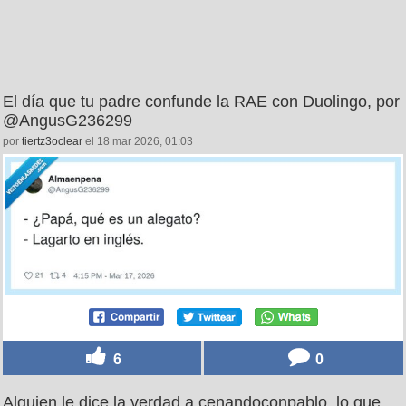
El día que tu padre confunde la RAE con Duolingo, por
@AngusG236299
por
tiertz3oclear
el 18 mar 2026, 01:03
6
0
Alguien le dice la verdad a cenandoconpablo, lo que