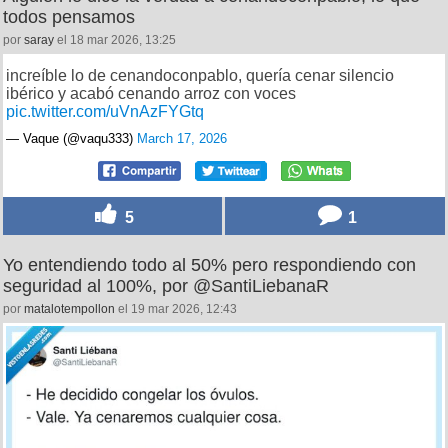
todos pensamos
por
saray
el 18 mar 2026, 13:25
increíble lo de cenandoconpablo, quería cenar silencio
ibérico y acabó cenando arroz con voces
pic.twitter.com/uVnAzFYGtq
— Vaque (@vaqu333)
March 17, 2026
5
1
Yo entendiendo todo al 50% pero respondiendo con
seguridad al 100%, por @SantiLiebanaR
por
matalotempollon
el 19 mar 2026, 12:43