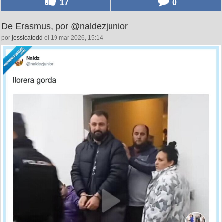
17
0
De Erasmus, por @naldezjunior
por
jessicatodd
el 19 mar 2026, 15:14