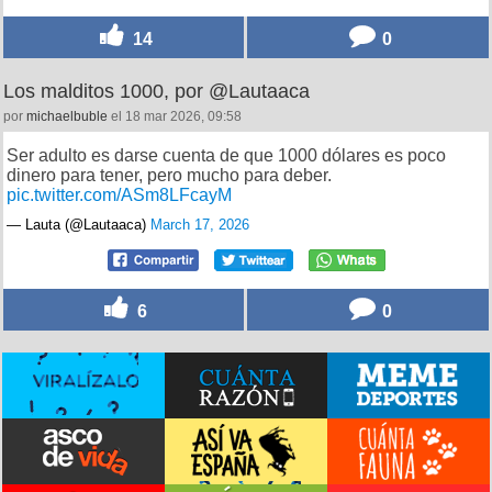
14
0
Los malditos 1000, por @Lautaaca
por
michaelbuble
el 18 mar 2026, 09:58
Ser adulto es darse cuenta de que 1000 dólares es poco
dinero para tener, pero mucho para deber.
pic.twitter.com/ASm8LFcayM
— Lauta (@Lautaaca)
March 17, 2026
6
0