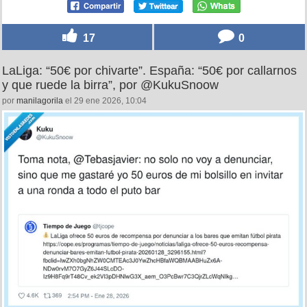
17
0
LaLiga: “50€ por chivarte”. España: “50€ por callarnos
y que ruede la birra”, por @KukuSnoow
por
manilagorila
el 29 ene 2026, 10:04