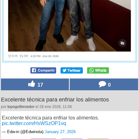
17
0
Excelente técnica para enfriar los alimentos
por
topogolforoedor
el 28 ene 2026, 11:06
Excelente técnica para enfriar los alimentos.
pic.twitter.com/HsWSzOP1vq
— Edw-in (@Edwinota)
January 27, 2026