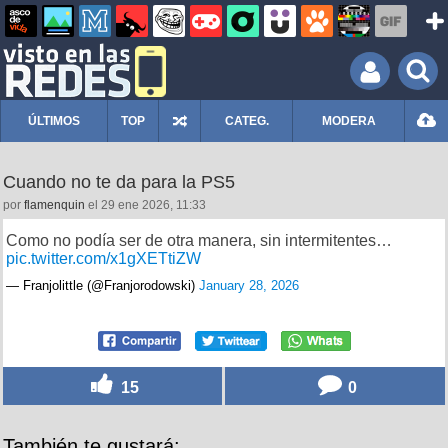
ÚLTIMOS
TOP
CATEG.
MODERA
Cuando no te da para la PS5
por
flamenquin
el 29 ene 2026, 11:33
Como no podía ser de otra manera, sin intermitentes…
pic.twitter.com/x1gXETtiZW
— Franjolittle (@Franjorodowski)
January 28, 2026
15
0
También te gustará: