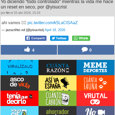
Yo diciendo “todo controlado” mientras la vida me hace
un reset en seco, por @yisucrist
por
fer
el 20 abr 2026, 15:33
ahi vamos 😮‍💨
pic.twitter.com/k5LaCtSAaZ
— jezucrihto xd (@yisucrist)
April 19, 2026
4
0