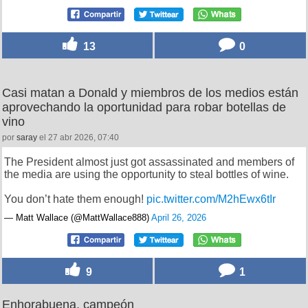
13
0
Casi matan a Donald y miembros de los medios están
aprovechando la oportunidad para robar botellas de
vino
por
saray
el 27 abr 2026, 07:40
The President almost just got assassinated and members of
the media are using the opportunity to steal bottles of wine.
You don’t hate them enough!
pic.twitter.com/M2hEwx6tIr
— Matt Wallace (@MattWallace888)
April 26, 2026
9
1
Enhorabuena, campeón