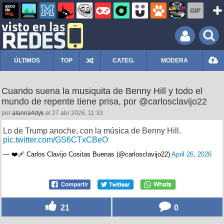
ÚLTIMOS
TOP
CATEG.
MODERA
Cuando suena la musiquita de Benny Hill y todo el
mundo de repente tiene prisa, por @carlosclavijo22
por
alanna4dyk
el 27 abr 2026, 11:33
Lo de Trump anoche, con la música de Benny Hill.
pic.twitter.com/GS6CTxCBeO
— ❤️‍🩹 Carlos Clavijo Cositas Buenas (@carlosclavijo22)
April 26, 2026
21
0