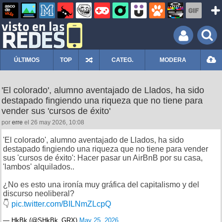
ÚLTIMOS
TOP
CATEG.
MODERA
'El colorado', alumno aventajado de Llados, ha sido
destapado fingiendo una riqueza que no tiene para
vender sus 'cursos de éxito'
por
erre
el 26 may 2026, 10:08
'El colorado', alumno aventajado de Llados, ha sido
destapado fingiendo una riqueza que no tiene para vender
sus 'cursos de éxito': Hacer pasar un AirBnB por su casa,
'lambos' alquilados..
¿No es esto una ironía muy gráfica del capitalismo y del
discurso neoliberal?
👇
pic.twitter.com/BILNmZLcpQ
— HkBk (@SHkBk_GRX)
May 25, 2026