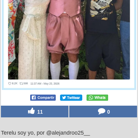
11
0
Terelu soy yo, por @alejandroo25__