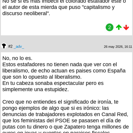
No sé si es más imbécil el colorado estafador este o
el autor de esta mierda que puso "capitalismo y
discurso neoliberal".
2
#2
_adv_
26 may 2026, 16:11
No, no lo es.
Estos estafadores no tienen nada que ver con el
liberalismo, de echo actuan es paises como España
que son lo opuesto al liberalismo.
En tu cabeza sonaba espectacular pero es
simplemente una estupidez.
Creo que no entiendes el significado de ironía, te
pongo ejemplos de algo que si es irónico: las
denuncias de trabajadores explotados en Canal Red,
que los feministas del PSOE se pasasen el día de
putas con tu dinero o que Zapatero tenga millones de
euros en joyas y cuentas en paraisos fiscales.