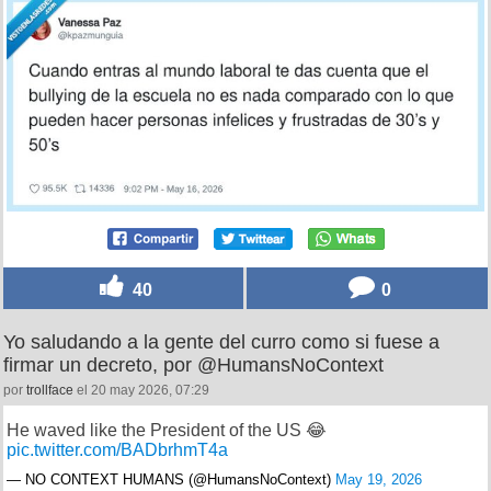
40
0
Yo saludando a la gente del curro como si fuese a
firmar un decreto, por @HumansNoContext
por
trollface
el 20 may 2026, 07:29
He waved like the President of the US 😂
pic.twitter.com/BADbrhmT4a
— NO CONTEXT HUMANS (@HumansNoContext)
May 19, 2026