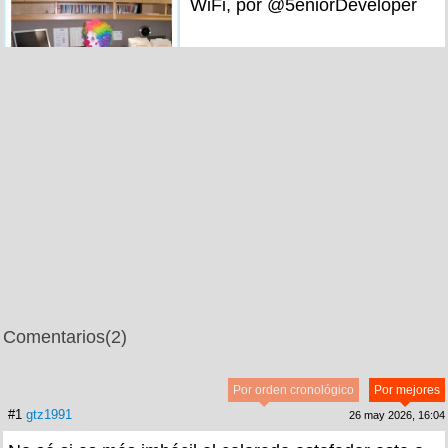
WiFi, por @5eniorDeveloper
Comentarios
(2)
Por orden cronológico
Por mejores
#1
gtz1991
26 may 2026, 16:04