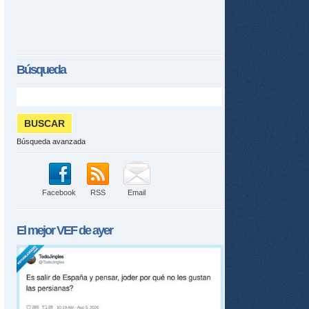
Búsqueda
Búsqueda avanzada
Facebook
RSS
Email
El mejor
VEF
de ayer