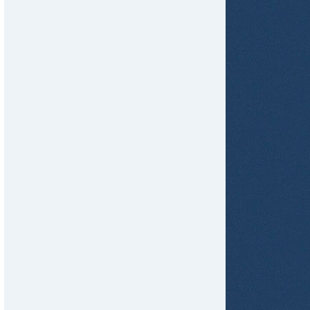
tir
ame