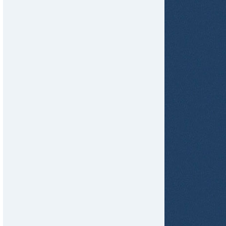
tir
ame