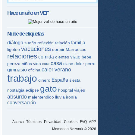
Hace un año en
VEF
Nube de etiquetas
diálogo
familia
sueño
reflexión
relación
vacaciones
ligoteo
dormir
Marruecos
relaciones
comida
viaje
dientes
bebe
casa
pereza
niños
vida
clase
dolor
perro
cara
calor
verano
gimnasio
oficina
trabajo
España
dinero
siesta
gato
nostalgia
eclipse
hospital
viajes
absurdo
malentendido
lluvia
ironía
conversación
Acerca
Términos
Privacidad
Cookies
FAQ
APP
Memondo Network © 2026