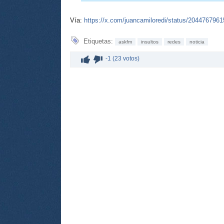
Vía:
https://x.com/juancamiloredi/status/204476796
Etiquetas:
askfm
insultos
redes
noticia
-1 (23 votos)