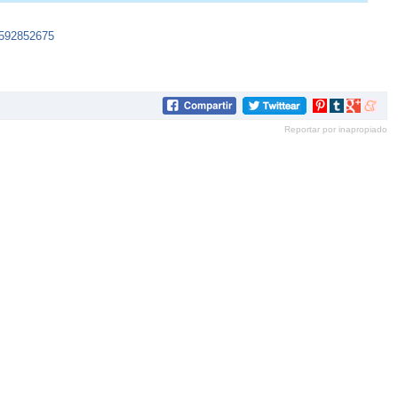
1592852675
Compartir
Compartir
Compartir
Compar
en
en
en
en
Reportar por inapropiado
Pinterest
tumblr
Google+
mene