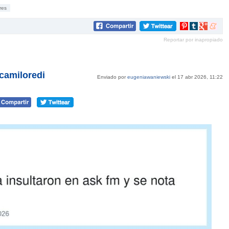
res
Compartir
Compartir
Compartir
Compar
en
en
en
en
Reportar por inapropiado
Pinterest
tumblr
Google+
mene
camiloredi
Enviado por
eugeniawaniewski
el 17 abr 2026, 11:22