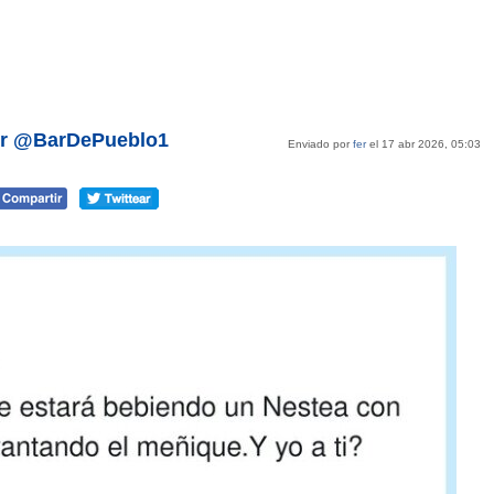
por @BarDePueblo1
Enviado por
fer
el 17 abr 2026, 05:03