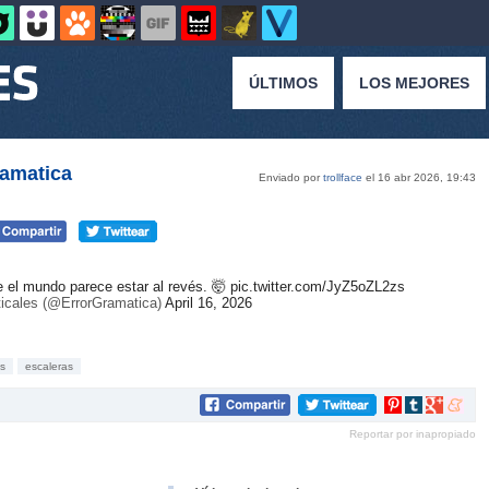
ÚLTIMOS
LOS MEJORES
ramatica
Enviado por
trollface
el 16 abr 2026, 19:43
 el mundo parece estar al revés. 🤯
pic.twitter.com/JyZ5oZL2zs
icales (@ErrorGramatica)
April 16, 2026
és
escaleras
Compartir
Compartir
Compartir
Compar
en
en
en
en
Reportar por inapropiado
Pinterest
tumblr
Google+
mene