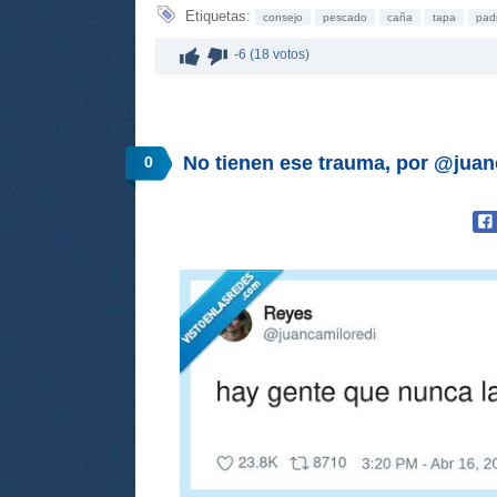
Etiquetas:
consejo
pescado
caña
tapa
pad
-6 (18 votos)
No tienen ese trauma, por @juan
0