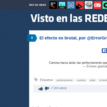
RED DE WEBS
El efecto es brutal, por @ErrorG
0
Camina hacia atrás tan perfectamente que
— Errores gramat
Etiquetas:
perfectamente
caminar
atrás
al rev
-7 (33 votos)