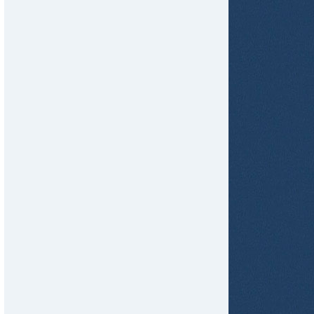
tir
ame