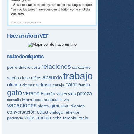
Hace un año en
VEF
Nube de etiquetas
relaciones
perro
dinero
cara
sarcasmo
trabajo
absurdo
sueño
clase
niños
calor
oficina
eclipse
dormir
pareja
familia
gato
verano
pereza
España
viajes
vida
Marruecos
hospital
lluvia
consulta
vacaciones
gimnasio
siesta
dientes
casa
conversación
diálogo
reflexión
viaje
comida
bebe
terapia
ironía
paciencia