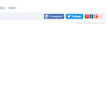
ivas
miedo
Compartir
Compartir
Compartir
Compar
en
en
en
en
Reportar por inapropiado
Pinterest
tumblr
Google+
mene