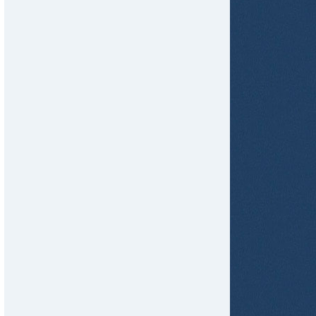
tir
ame