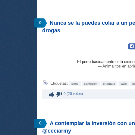
Nunca se la puedes colar a un per
0
drogas
El perro básicamente está dicien
— Animalitos en apri
Etiquetas:
perro
confesión
chantaje
calle
po
0 (20 votos)
A contemplar la inversión con un
0
@ceciarmy