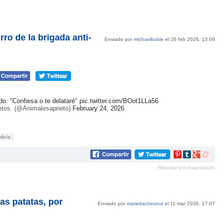
ro de la brigada anti-
Enviado por
michaelbuble
el 26 feb 2026, 13:09
do: "Confiesa o te delataré"
pic.twitter.com/BOot1LLa56
etos. (@Animalesaprieto)
February 24, 2026
licía
Compartir
Compartir
Compartir
Compar
en
en
en
en
Reportar por inapropiado
Pinterest
tumblr
Google+
mene
as patatas, por
Enviado por
mariettachesnut
el 11 mar 2026, 17:07