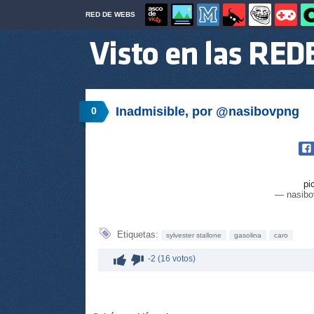
RED DE WEBS
Inadmisible, por @nasibovpng
0
pi
— nasibo
Etiquetas:
sylvester stallone
gasolina
caro
-2 (16 votos)