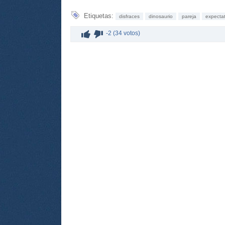
Etiquetas:
disfraces
dinosaurio
pareja
expectat
-2 (34 votos)