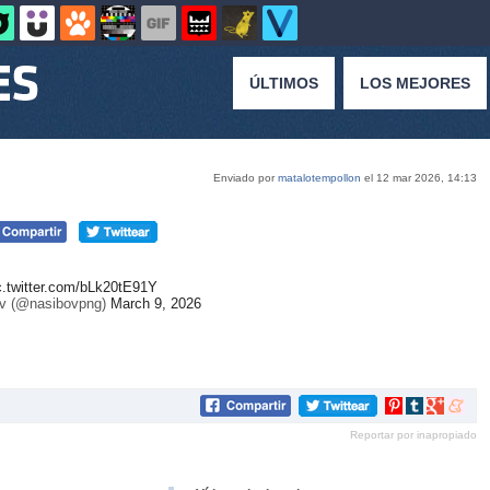
ÚLTIMOS
LOS MEJORES
Enviado por
matalotempollon
el 12 mar 2026, 14:13
c.twitter.com/bLk20tE91Y
v (@nasibovpng)
March 9, 2026
Compartir
Compartir
Compartir
Compar
en
en
en
en
Reportar por inapropiado
Pinterest
tumblr
Google+
mene