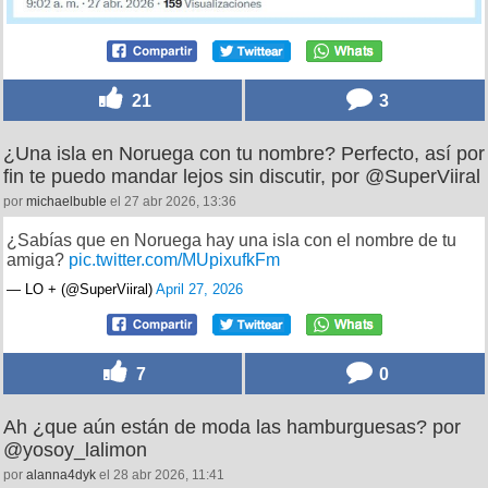
21
3
¿Una isla en Noruega con tu nombre? Perfecto, así por
fin te puedo mandar lejos sin discutir, por @SuperViiral
por
michaelbuble
el 27 abr 2026, 13:36
¿Sabías que en Noruega hay una isla con el nombre de tu
amiga?
pic.twitter.com/MUpixufkFm
— LO + (@SuperViiral)
April 27, 2026
7
0
Ah ¿que aún están de moda las hamburguesas? por
@yosoy_lalimon
por
alanna4dyk
el 28 abr 2026, 11:41