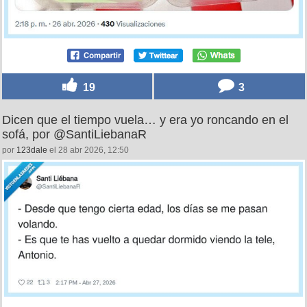
19
3
Dicen que el tiempo vuela… y era yo roncando en el
sofá, por @SantiLiebanaR
por
123dale
el 28 abr 2026, 12:50