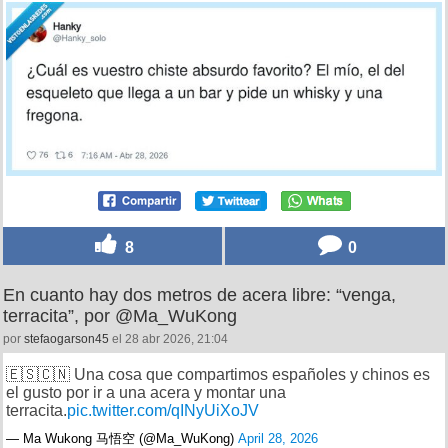
10
0
Yo riéndome 20 minutos del chiste como si tuviera 12
años, por @Hanky_solo
por
mariettachesnut
el 28 abr 2026, 11:30
8
0
En cuanto hay dos metros de acera libre: “venga,