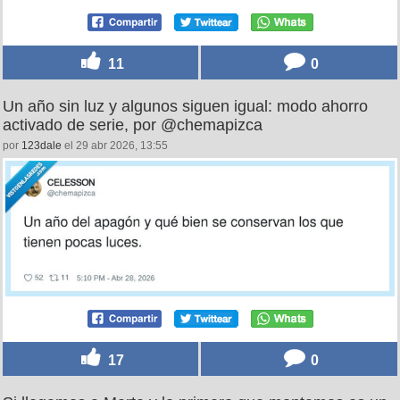
terracita”, por @Ma_WuKong
por
stefaogarson45
el 28 abr 2026, 21:04
🇪🇸🇨🇳 Una cosa que compartimos españoles y chinos es
el gusto por ir a una acera y montar una
terracita.
pic.twitter.com/qINyUiXoJV
— Ma Wukong 马悟空 (@Ma_WuKong)
April 28, 2026
11
0
Un año sin luz y algunos siguen igual: modo ahorro
activado de serie, por @chemapizca
por
123dale
el 29 abr 2026, 13:55