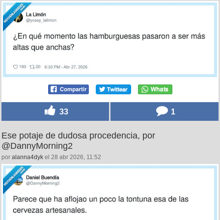
33
1
Ese potaje de dudosa procedencia, por
@DannyMorning2
por
alanna4dyk
el 28 abr 2026, 11:52