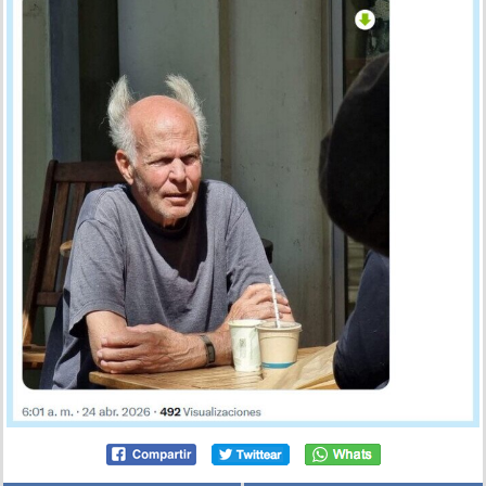
Olderine por @supermanumolina
por
kidnash
el 24 abr 2026, 14:28