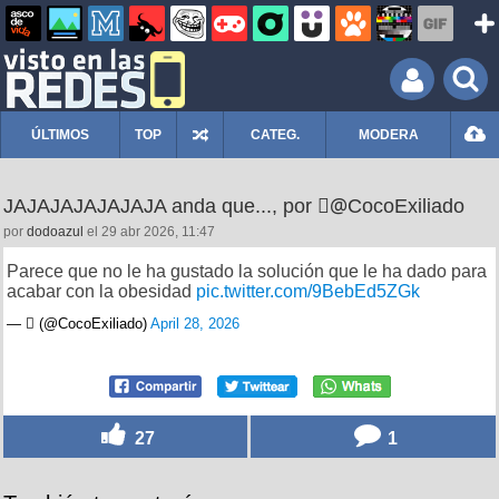
ÚLTIMOS
TOP
CATEG.
MODERA
por
dodoazul
el 29 abr 2026, 11:47
Parece que no le ha gustado la solución que le ha dado para
acabar con la obesidad
pic.twitter.com/9BebEd5ZGk
— ‏️ٓ‏️ (@CocoExiliado)
April 28, 2026
27
1