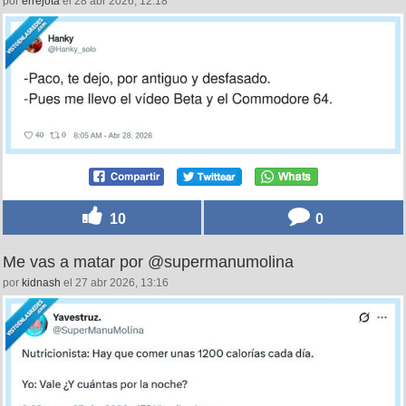
por
errejota
el 28 abr 2026, 12:18
10
0
Me vas a matar por @supermanumolina
por
kidnash
el 27 abr 2026, 13:16