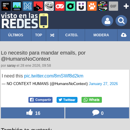
ÚLTIMOS
TOP
CATEG.
MODERA
Lo necesito para mandar emails, por
@HumansNoContext
por
saray
el 28 ene 2026, 09:58
I need this
pic.twitter.com/8mSWf8d2km
— NO CONTEXT HUMANS (@HumansNoContext)
January 27, 2026
16
0