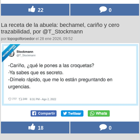
22
0
La receta de la abuela: bechamel, cariño y cero
trazabilidad, por @T_Stockmann
por
topogolforoedor
el 28 ene 2026, 09:52
18
0