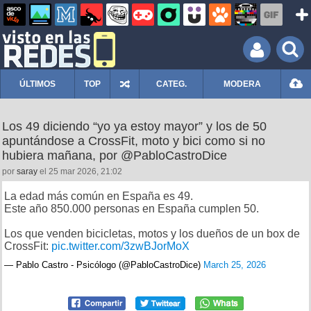
ÚLTIMOS
TOP
CATEG.
MODERA
Los 49 diciendo “yo ya estoy mayor” y los de 50
apuntándose a CrossFit, moto y bici como si no
hubiera mañana, por @PabloCastroDice
por
saray
el 25 mar 2026, 21:02
La edad más común en España es 49.
Este año 850.000 personas en España cumplen 50.
Los que venden bicicletas, motos y los dueños de un box de
CrossFit:
pic.twitter.com/3zwBJorMoX
— Pablo Castro - Psicólogo (@PabloCastroDice)
March 25, 2026