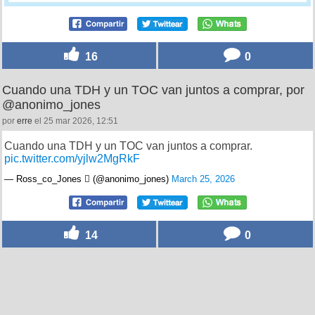
16
0
Cuando una TDH y un TOC van juntos a comprar, por
@anonimo_jones
por
erre
el 25 mar 2026, 12:51
Cuando una TDH y un TOC van juntos a comprar.
pic.twitter.com/yjlw2MgRkF
— Ross_co_Jones  (@anonimo_jones)
March 25, 2026
14
0