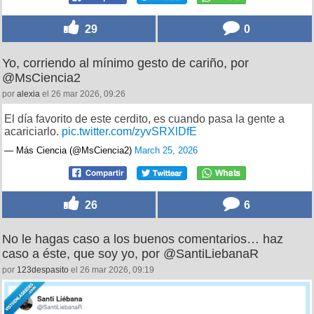
29
0
Yo, corriendo al mínimo gesto de cariño, por
@MsCiencia2
por
alexia
el 26 mar 2026, 09:26
El día favorito de este cerdito, es cuando pasa la gente a
acariciarlo.
pic.twitter.com/zyvSRXlDfE
— Más Ciencia (@MsCiencia2)
March 25, 2026
26
6
No le hagas caso a los buenos comentarios… haz
caso a éste, que soy yo, por @SantiLiebanaR
por
123despasito
el 26 mar 2026, 09:19