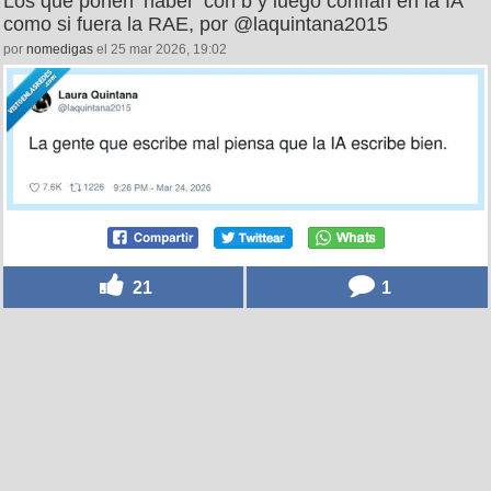
Los que ponen ‘haber’ con b y luego confían en la IA
como si fuera la RAE, por @laquintana2015
por
nomedigas
el 25 mar 2026, 19:02
21
1