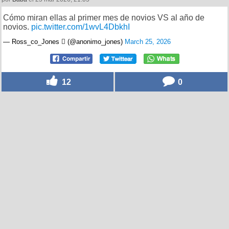
Cómo miran ellas al primer mes de novios VS al año de
novios.
pic.twitter.com/1wvL4DbkhI
— Ross_co_Jones  (@anonimo_jones)
March 25, 2026
12
0