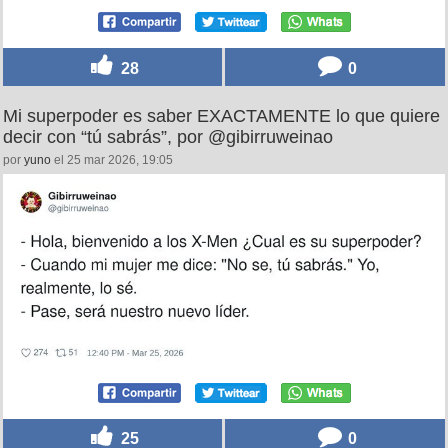
28
0
Mi superpoder es saber EXACTAMENTE lo que quiere
decir con “tú sabrás”, por @gibirruweinao
por
yuno
el 25 mar 2026, 19:05
25
0