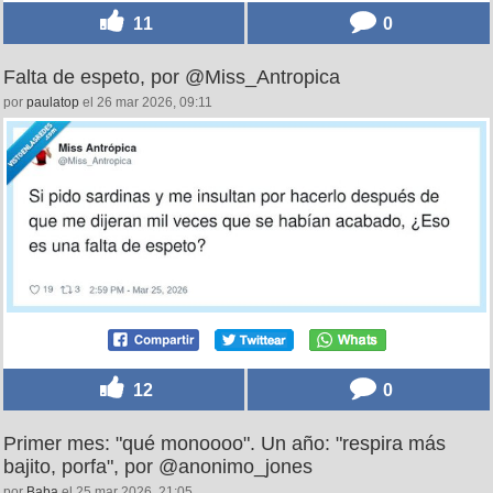
11
0
Falta de espeto, por @Miss_Antropica
por
paulatop
el 26 mar 2026, 09:11
12
0
Primer mes: "qué monoooo". Un año: "respira más
bajito, porfa", por @anonimo_jones
por
Baba
el 25 mar 2026, 21:05