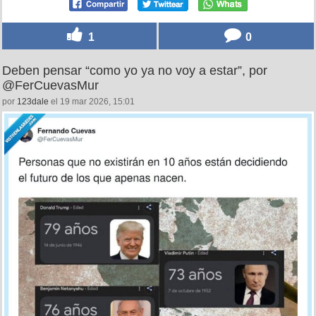
1
0
Deben pensar “como yo ya no voy a estar”, por
@FerCuevasMur
por
123dale
el 19 mar 2026, 15:01