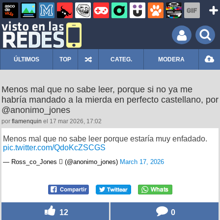
ÚLTIMOS
TOP
CATEG.
MODERA
Menos mal que no sabe leer, porque si no ya me
habría mandado a la mierda en perfecto castellano, por
@anonimo_jones
por
flamenquin
el 17 mar 2026, 17:02
Menos mal que no sabe leer porque estaría muy enfadado.
pic.twitter.com/QdoKcZSCGS
— Ross_co_Jones  (@anonimo_jones)
March 17, 2026
12
0