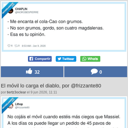
32
0
El móvil lo carga el diablo, por @frizzante80
por
tiertz3oclear
el 9 jun 2026, 11:11