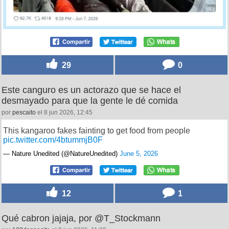
29
0
Este canguro es un actorazo que se hace el
desmayado para que la gente le dé comida
por
pescaito
el 8 jun 2026, 12:45
This kangaroo fakes fainting to get food from people
pic.twitter.com/4btummjB0F
— Nature Unedited (@NatureUnedited)
June 5, 2026
12
1
Qué cabron jajaja, por @T_Stockmann