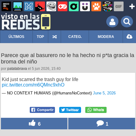
ÚLTIMOS
TOP
CATEG.
MODERA
Parece que al basurero no le ha hecho ni p*ta gracia la
broma del niño
por
patatabrava
el 5 jun 2026, 15:40
Kid just scarred the trash guy for life
pic.twitter.com/m6QMnc9xhO
— NO CONTEXT HUMANS (@HumansNoContext)
June 5, 2026
6
1