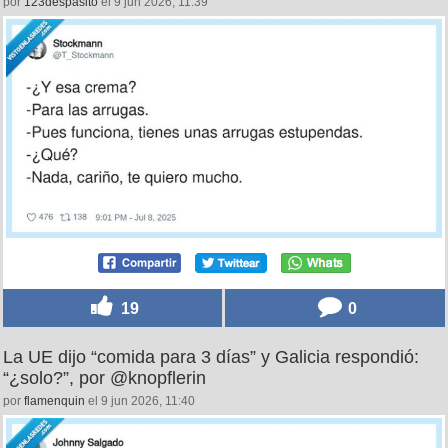
por
123despasito
el 9 jun 2026, 11:39
19
0
La UE dijo “comida para 3 días” y Galicia respondió:
“¿solo?”, por @knopflerin
por
flamenquin
el 9 jun 2026, 11:40