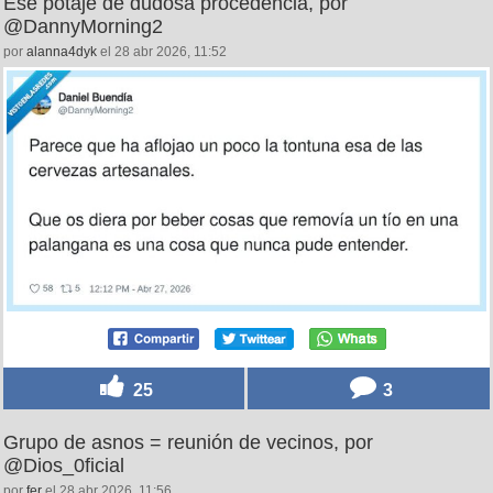
Ese potaje de dudosa procedencia, por
@DannyMorning2
por
alanna4dyk
el 28 abr 2026, 11:52
25
3
Grupo de asnos = reunión de vecinos, por
@Dios_0ficial
por
fer
el 28 abr 2026, 11:56