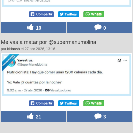
10
0
Me vas a matar por @supermanumolina
por
kidnash
el 27 abr 2026, 13:16
21
3