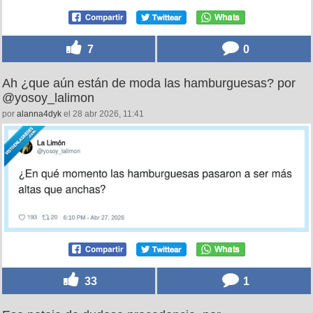
7
0
Ah ¿que aún están de moda las hamburguesas? por
@yosoy_lalimon
por
alanna4dyk
el 28 abr 2026, 11:41
33
1