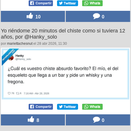
10
0
Yo riéndome 20 minutos del chiste como si tuviera 12
años, por @Hanky_solo
por
mariettachesnut
el 28 abr 2026, 11:30
8
0