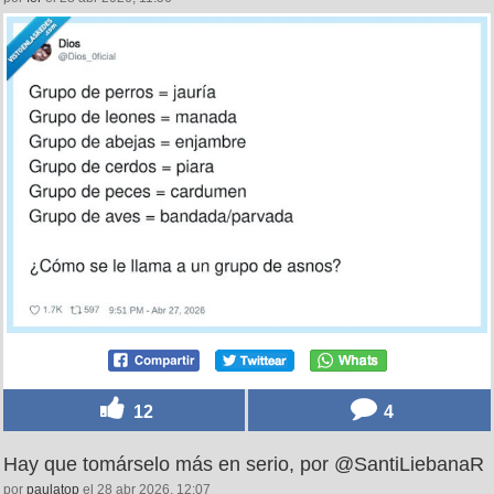
12
4
Hay que tomárselo más en serio, por @SantiLiebanaR
por
paulatop
el 28 abr 2026, 12:07