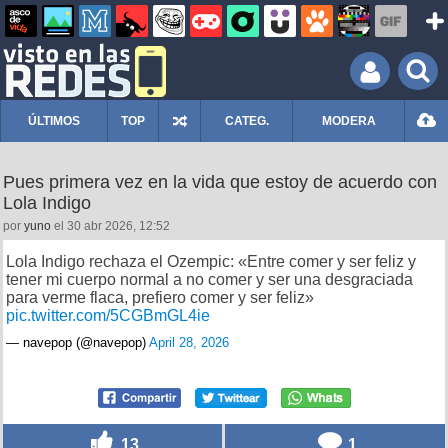
ÚLTIMOS
TOP
CATEG.
MODERA
Pues primera vez en la vida que estoy de acuerdo con
Lola Indigo
por
yuno
el 30 abr 2026, 12:52
Lola Indigo rechaza el Ozempic: «Entre comer y ser feliz y
tener mi cuerpo normal a no comer y ser una desgraciada
para verme flaca, prefiero comer y ser feliz»
pic.twitter.com/5CGBmGL4ie
— navepop (@navepop)
April 28, 2026
13
1