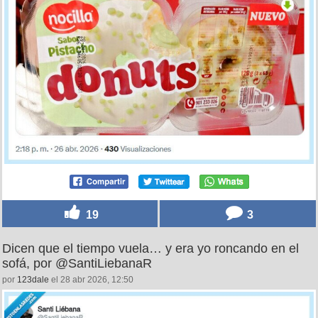
19
3
Dicen que el tiempo vuela… y era yo roncando en el
sofá, por @SantiLiebanaR
por
123dale
el 28 abr 2026, 12:50