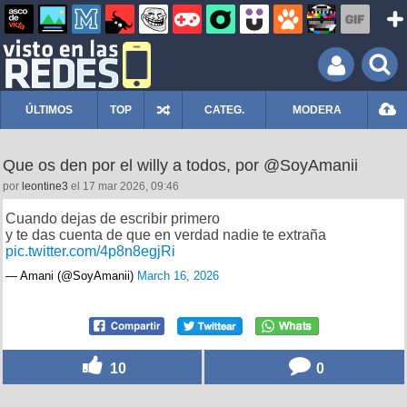
ÚLTIMOS
TOP
CATEG.
MODERA
Que os den por el willy a todos, por @SoyAmanii
por
leontine3
el 17 mar 2026, 09:46
Cuando dejas de escribir primero
y te das cuenta de que en verdad nadie te extraña
pic.twitter.com/4p8n8egjRi
— Amani (@SoyAmanii)
March 16, 2026
10
0