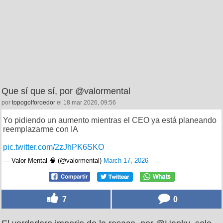
Que sí que sí, por @valormental
por
topogolforoedor
el 18 mar 2026, 09:56
Yo pidiendo un aumento mientras el CEO ya está planeando
reemplazarme con IA
pic.twitter.com/2zJhPK6SKO
— Valor Mental 🧠 (@valormental)
March 17, 2026
7
0