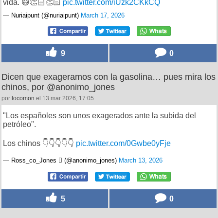
vida. 😅👏🏻👏🏻
pic.twitter.com/iUzk2CKkCQ
— Nuriaipunt (@nuriaipunt)
March 17, 2026
9
0
Dicen que exageramos con la gasolina… pues mira los
chinos, por @anonimo_jones
por
locomon
el 13 mar 2026, 17:05
"Los españoles son unos exagerados ante la subida del
petróleo".
Los chinos 👇👇👇👇👇
pic.twitter.com/0Gwbe0yFje
— Ross_co_Jones  (@anonimo_jones)
March 13, 2026
5
0