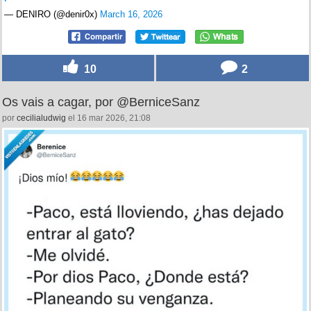
— DENIRO (@denir0x)
March 16, 2026
10
2
Os vais a cagar, por @BerniceSanz
por
cecilialudwig
el 16 mar 2026, 21:08