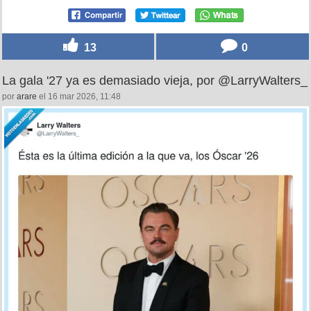
13
0
La gala '27 ya es demasiado vieja, por @LarryWalters_
por
arare
el 16 mar 2026, 11:48