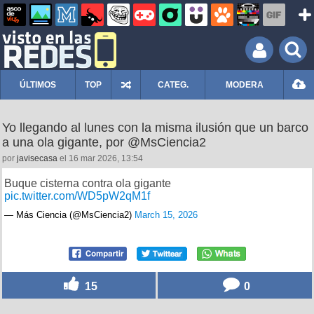
ÚLTIMOS
TOP
CATEG.
MODERA
Yo llegando al lunes con la misma ilusión que un barco
a una ola gigante, por @MsCiencia2
por
javisecasa
el 16 mar 2026, 13:54
Buque cisterna contra ola gigante
pic.twitter.com/WD5pW2qM1f
— Más Ciencia (@MsCiencia2)
March 15, 2026
15
0