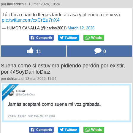
por
laviladrich
el 13 mar 2026, 10:24
Tú chica cuando llegas tarde a casa y oliendo a cerveza.
pic.twitter.com/cxCrEu7nX4
— HUMOR CANALLA (@jcarlos2001)
March 12, 2026
11
0
Suena como si estuviera pidiendo perdón por existir,
por @SoyDaniloDiaz
por
detriana
el 13 mar 2026, 11:54