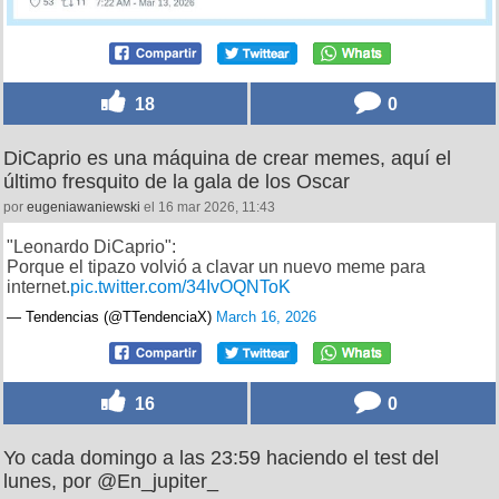
18
0
DiCaprio es una máquina de crear memes, aquí el
último fresquito de la gala de los Oscar
por
eugeniawaniewski
el 16 mar 2026, 11:43
"Leonardo DiCaprio":
Porque el tipazo volvió a clavar un nuevo meme para
internet.
pic.twitter.com/34IvOQNToK
— Tendencias (@TTendenciaX)
March 16, 2026
16
0
Yo cada domingo a las 23:59 haciendo el test del
lunes, por @En_jupiter_