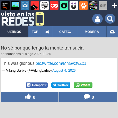
ÚLTIMOS
TOP
CATEG.
MODERA
No sé por qué tengo la mente tan sucia
por
bobobobs
el 8 ago 2026, 13:30
This was glorious
pic.twitter.com/MnGvxfvZx1
— Viking Barbie (@Vikingbarbie)
August 4, 2026
0
0