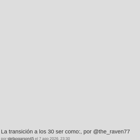
La transición a los 30 ser como:, por @the_raven77
por
stefaogarson45
el 7 ago 2026, 23:30