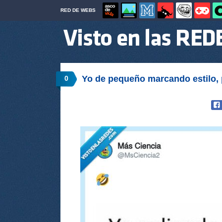
RED DE WEBS
Yo de pequeño marcando estilo,
0