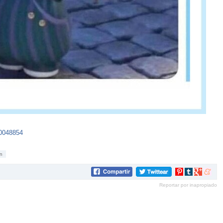
70048854
on
Compartir
Compartir
Compartir
Compar
en
en
en
en
Reportar por inapropiado
Pinterest
tumblr
Google+
mene