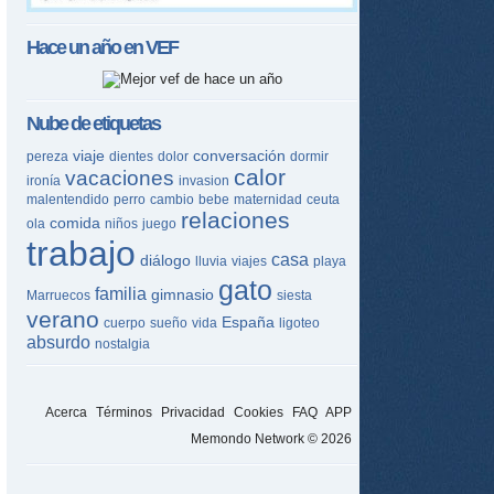
Hace un año en
VEF
Nube de etiquetas
viaje
conversación
pereza
dientes
dolor
dormir
calor
vacaciones
ironía
invasion
malentendido
perro
cambio
bebe
maternidad
ceuta
relaciones
comida
ola
niños
juego
trabajo
casa
diálogo
lluvia
viajes
playa
gato
familia
gimnasio
Marruecos
siesta
verano
España
cuerpo
sueño
vida
ligoteo
absurdo
nostalgia
Acerca
Términos
Privacidad
Cookies
FAQ
APP
Memondo Network © 2026