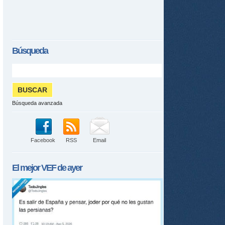
Búsqueda
Búsqueda avanzada
Facebook
RSS
Email
El mejor
VEF
de ayer
tir
ame