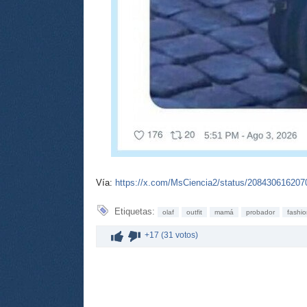
Vía:
https://x.com/MsCiencia2/status/20843061620
Etiquetas:
olaf
outfit
mamá
probador
fashi
+17 (31 votos)