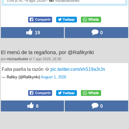
19
0
El menú de la regañona, por @Rafikyriki
por
michaelbuble
el 7 ago 2026, 18:30
Falta paella la razón 🥘
pic.twitter.com/xhS19a3rJn
— Rafiky (@Rafikyriki)
August 1, 2026
6
0