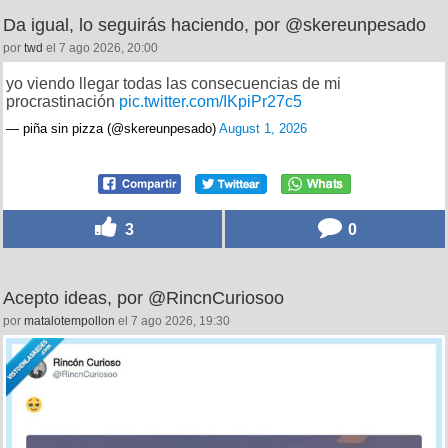
Da igual, lo seguirás haciendo, por @skereunpesado
por
twd
el 7 ago 2026, 20:00
yo viendo llegar todas las consecuencias de mi
procrastinación
pic.twitter.com/IKpiPr27c5
— piña sin pizza (@skereunpesado)
August 1, 2026
3
0
Acepto ideas, por @RincnCuriosoo
por
matalotempollon
el 7 ago 2026, 19:30