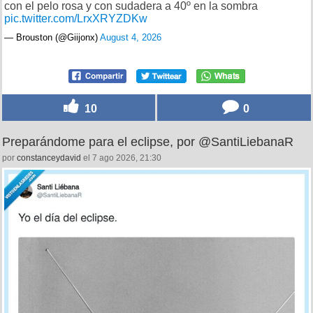
con el pelo rosa y con sudadera a 40º en la sombra
pic.twitter.com/LrxXRYZDKw
— Brouston (@Giijonx)
August 4, 2026
10
0
Preparándome para el eclipse, por @SantiLiebanaR
por
constanceydavid
el 7 ago 2026, 21:30