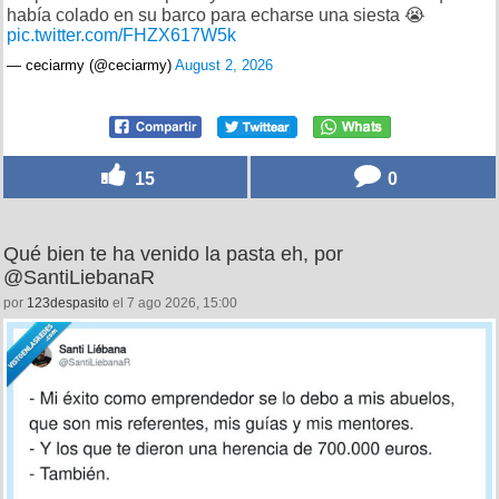
había colado en su barco para echarse una siesta 😭
pic.twitter.com/FHZX617W5k
— ceciarmy (@ceciarmy)
August 2, 2026
15
0
Qué bien te ha venido la pasta eh, por
@SantiLiebanaR
por
123despasito
el 7 ago 2026, 15:00