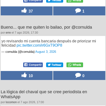
37
1
Bueno... que me quiten lo bailao, por @cornulda
por
erre
el 7 ago 2026, 17:30
yo revisando mi cuenta bancaria después de priorizar mi
felicidad
pic.twitter.com/ir6GxT9OP8
— cornulda (@cornulda)
August 3, 2026
10
0
La lógica del chaval que se cree periodista en
WhatsApp
por
locomon
el 7 ago 2026, 17:00