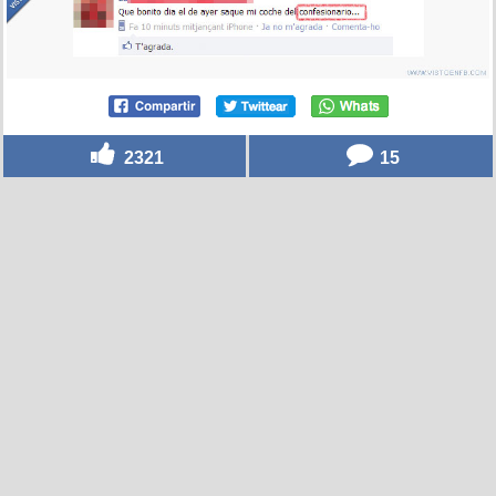
2321
15