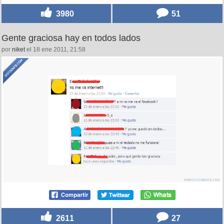
3980
51
Gente graciosa hay en todos lados
por
niket
el 18 ene 2011, 21:58
2611
27