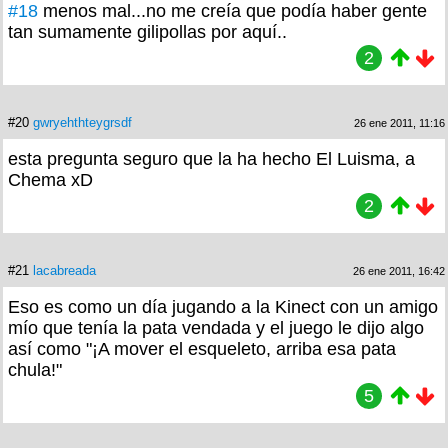
#18
menos mal...no me creía que podía haber gente
tan sumamente gilipollas por aquí..
2
#20
gwryehthteygrsdf
26 ene 2011, 11:16
esta pregunta seguro que la ha hecho El Luisma, a
Chema xD
2
#21
lacabreada
26 ene 2011, 16:42
Eso es como un día jugando a la Kinect con un amigo
mío que tenía la pata vendada y el juego le dijo algo
así como "¡A mover el esqueleto, arriba esa pata
chula!"
5