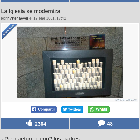
La Iglesia se moderniza
por
hysteriaever
el 19 ene 2011, 17:42
2384
48
¿Reggaeton bueno? los padres