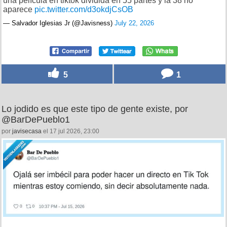
una película en tiktok dividida en 55 partes y la 38 no
aparece
pic.twitter.com/d3okdjCsOB
— Salvador Iglesias Jr (@Javisness)
July 22, 2026
5
1
Lo jodido es que este tipo de gente existe, por
@BarDePueblo1
por
javisecasa
el 17 jul 2026, 23:00