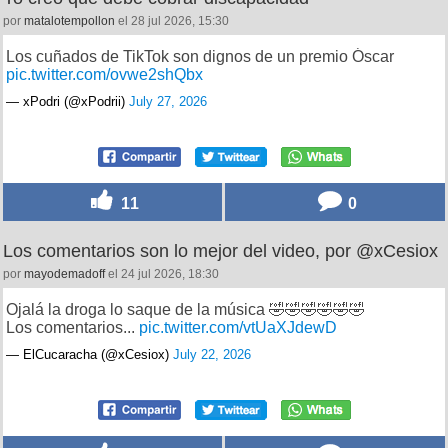
por
matalotempollon
el 28 jul 2026, 15:30
Los cuñados de TikTok son dignos de un premio Óscar
pic.twitter.com/ovwe2shQbx
— xPodri (@xPodrii)
July 27, 2026
11
0
Los comentarios son lo mejor del video, por @xCesiox
por
mayodemadoff
el 24 jul 2026, 18:30
Ojalá la droga lo saque de la música 🤣🤣🤣🤣🤣🤣
Los comentarios...
pic.twitter.com/vtUaXJdewD
— ElCucaracha (@xCesiox)
July 22, 2026