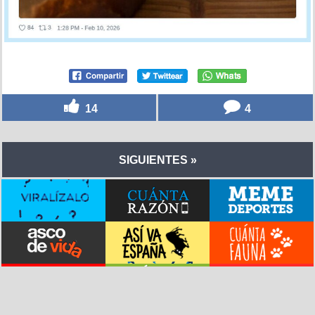
14
4
SIGUIENTES »