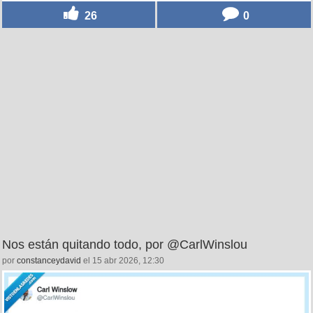
26
0
Nos están quitando todo, por @CarlWinslou
por
constanceydavid
el 15 abr 2026, 12:30