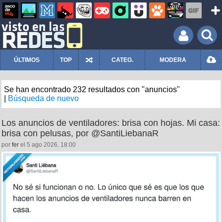
ÚLTIMOS
TOP
CATEG.
MODERA
Se han encontrado 232 resultados con "anuncios"
|
Búsqueda de nuevo
Los anuncios de ventiladores: brisa con hojas. Mi casa:
brisa con pelusas, por @SantiLiebanaR
por
fer
el 5 ago 2026, 18:00