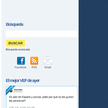
Búsqueda
Búsqueda avanzada
Facebook
RSS
Email
El mejor
VEF
de ayer