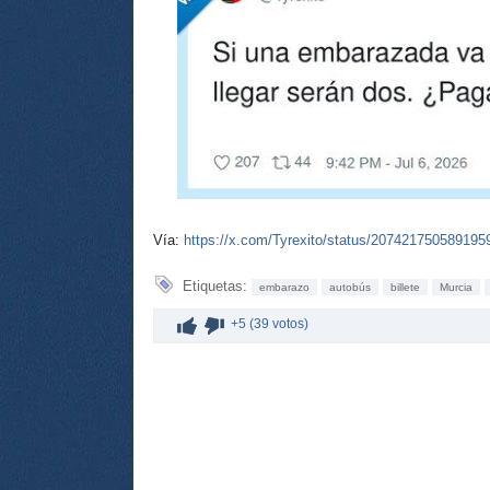
Vía:
https://x.com/Tyrexito/status/207421750589195
Etiquetas:
embarazo
autobús
billete
Murcia
+5 (39 votos)