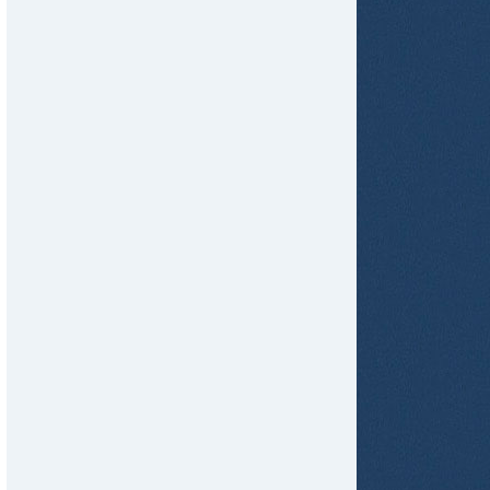
tir
ame