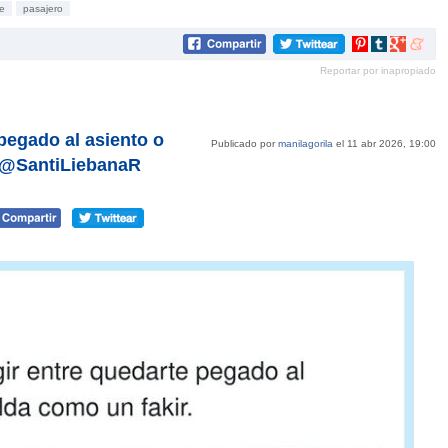
e
pasajero
Compartir
Compartir
Compartir
Compar
en
en
en
en
Reportar por inapropiado
Pinterest
tumblr
Google+
mene
pegado al asiento o
Publicado por
manilagorila
el 11 abr 2026, 19:00
or @SantiLiebanaR