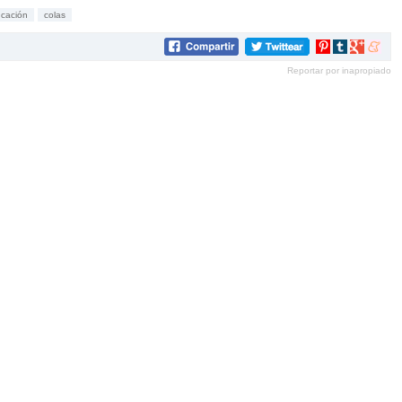
cación
colas
Compartir
Compartir
Compartir
Compar
en
en
en
en
Reportar por inapropiado
Pinterest
tumblr
Google+
mene