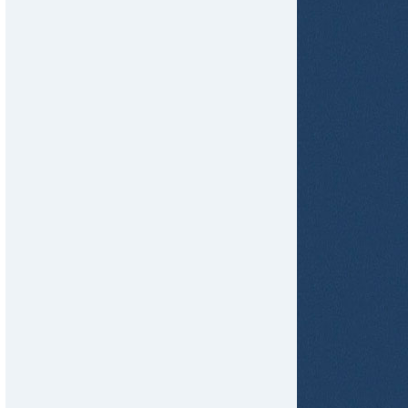
tir
ame