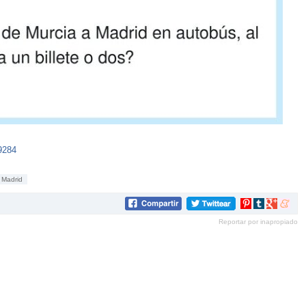
9284
Madrid
Compartir
Compartir
Compartir
Compar
en
en
en
en
Reportar por inapropiado
Pinterest
tumblr
Google+
mene