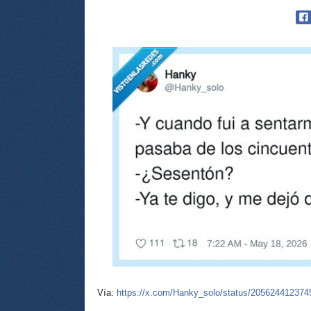
Vía:
https://x.com/Hanky_solo/status/20562441237