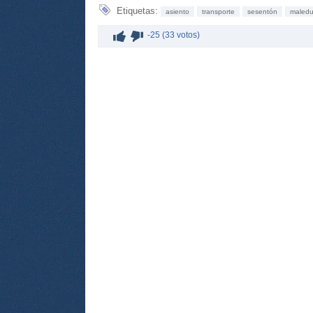
Etiquetas:
asiento
transporte
sesentón
maledu
-25 (33 votos)