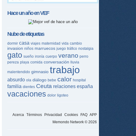
Hace un año en
VEF
Nube de etiquetas
casa
dormir
viajes
maternidad
vida
cambio
invasion
marruecos
niños
juego
tráfico
nostalgia
gato
verano
sueño
ironía
cuerpo
perro
conversación
pereza
playa
comida
lluvia
trabajo
gimnasio
malentendido
calor
absurdo
diálogo
ola
bebe
hospital
Ceuta
familia
relaciones
españa
dientes
vacaciones
dolor
ligoteo
Acerca
Términos
Privacidad
Cookies
FAQ
APP
Memondo Network © 2026