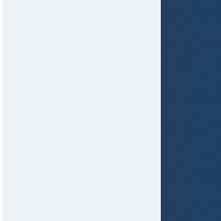
tir
ame