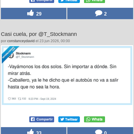
29
2
Casi cuela, por @T_Stockmann
por
constanceydavid
el 23 jun 2026, 00:00
33
0