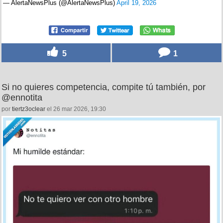
— AlertaNewsPlus (@AlertaNewsPlus)
April 19, 2026
5
1
Si no quieres competencia, compite tú también, por
@ennotita
por
tiertz3oclear
el 26 mar 2026, 19:30