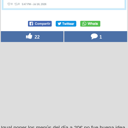
22
1
Igual poner los menús del día a 20€ no fue buena idea,