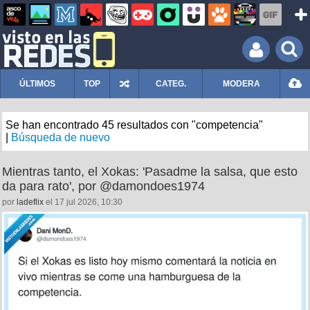
ÚLTIMOS
TOP
CATEG.
MODERA
Se han encontrado 45 resultados con "competencia"
|
Búsqueda de nuevo
Mientras tanto, el Xokas: 'Pasadme la salsa, que esto
da para rato', por @damondoes1974
por
ladeflix
el 17 jul 2026, 10:30