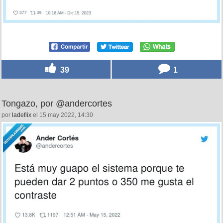
39
1
Tongazo, por @andercortes
por
ladeflix
el 15 may 2022, 14:30