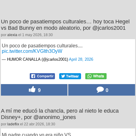
Un poco de pasatiempos culturales… hoy toca Hegel
vs Bad Bunny en modo aleatorio, por @jcarlos2001
por
alexia
el 1 may 2026, 18:30
Un poco de pasatiempos culturales....
pic.twitter.com/KVGIth3OyW
— HUMOR CANALLA (@jcarlos2001)
April 28, 2026
9
0
A mí me educó la chancla, pero al nieto le educa
Disney+, por @anonimo_jones
por
ladeflix
el 22 abr 2026, 18:30
Mi padre cuando yo era niño VS