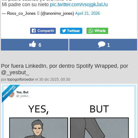
Mi padre con su nieto
pic.twitter.com/vsojgkJaUu
— Ross_co_Jones  (@anonimo_jones)
April 21, 2026
6
1
Por fuera LinkedIn, por dentro Spotify Wrapped, por
@_yesbut_
por
topogolforoedor
el 30 dic 2025, 00:30