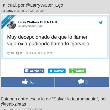
Tal cual, por @LarryWalter_Ego
por
saray
el 21 may 2023, 23:30
61
0
Estaban entre esa y la de "Salvar la tauromaquia", por
@fenixzintas
por
arare
el 11 abr 2023, 23:00