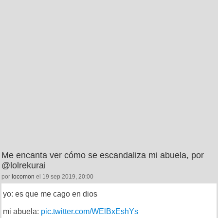
Me encanta ver cómo se escandaliza mi abuela, por
@lolrekurai
por
locomon
el 19 sep 2019, 20:00
yo: es que me cago en dios
mi abuela:
pic.twitter.com/WElBxEshYs