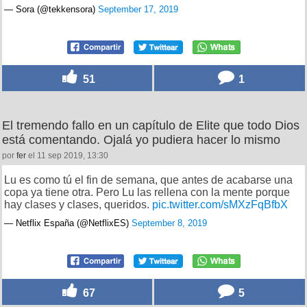
— Sora (@tekkensora)
September 17, 2019
51
1
El tremendo fallo en un capítulo de Elite que todo Dios
está comentando. Ojalá yo pudiera hacer lo mismo
por
fer
el 11 sep 2019, 13:30
Lu es como tú el fin de semana, que antes de acabarse una
copa ya tiene otra. Pero Lu las rellena con la mente porque
hay clases y clases, queridos.
pic.twitter.com/sMXzFqBfbX
— Netflix España (@NetflixES)
September 8, 2019
67
5