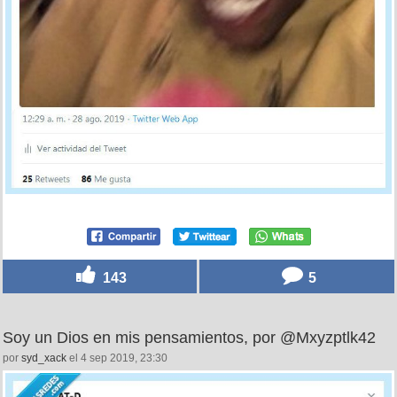
143
5
Soy un Dios en mis pensamientos, por @Mxyzptlk42
por
syd_xack
el 4 sep 2019, 23:30