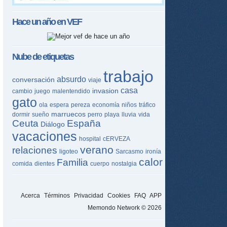
Hace un año en
VEF
Nube de etiquetas
trabajo
absurdo
conversación
viaje
casa
invasion
cambio
juego
malentendido
gato
ola
espera
pereza
economía
niños
tráfico
marruecos
dormir
sueño
perro
playa
lluvia
vida
Ceuta
España
Diálogo
vacaciones
hospital
cERVEZA
verano
relaciones
ligoteo
Sarcasmo
ironía
calor
Familia
comida
dientes
cuerpo
nostalgia
Acerca
Términos
Privacidad
Cookies
FAQ
APP
Memondo Network © 2026