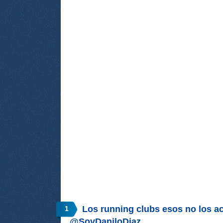
Los running clubs esos no los a
1
@SoyDaniloDiaz