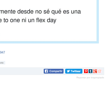
0947
brio
Compartir
Compartir
Compartir
Compar
en
en
en
en
Reportar por inapropiado
Pinterest
tumblr
Google+
mene