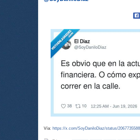
Vía:
https://x.com/SoyDaniloDiaz/status/206773558