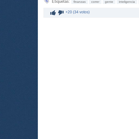
Etiquetas:
finanzas
correr
gente
inteligencia
+20 (34 votos)