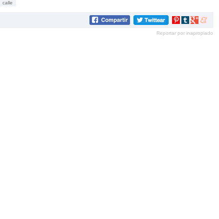
calle
Compartir
Compartir
Compartir
Compar
en
en
en
en
Reportar por inapropiado
Pinterest
tumblr
Google+
mene