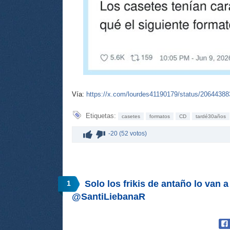
Vía:
https://x.com/lourdes41190179/status/2064438
Etiquetas:
casetes
formatos
CD
tardé30años
-20 (52 votos)
Solo los frikis de antaño lo van a
1
@SantiLiebanaR