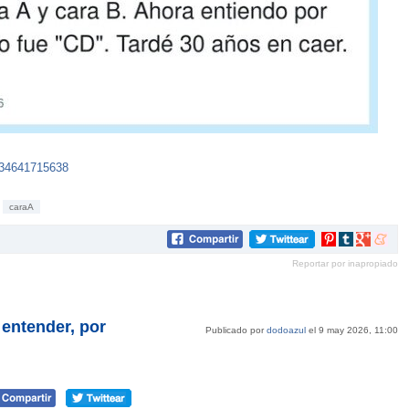
834641715638
caraA
Compartir
Compartir
Compartir
Compar
en
en
en
en
Reportar por inapropiado
Pinterest
tumblr
Google+
mene
 entender, por
Publicado por
dodoazul
el 9 may 2026, 11:00