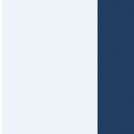
tir
ame