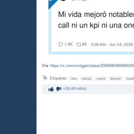
Vía:
https://x.com/scrtggn/status/206958836690810
Etiquetas:
vida
trabajo
estrés
libertad
equili
+28 (40 votos)