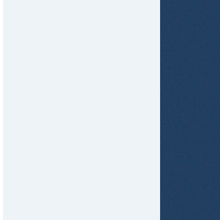
tir
ame