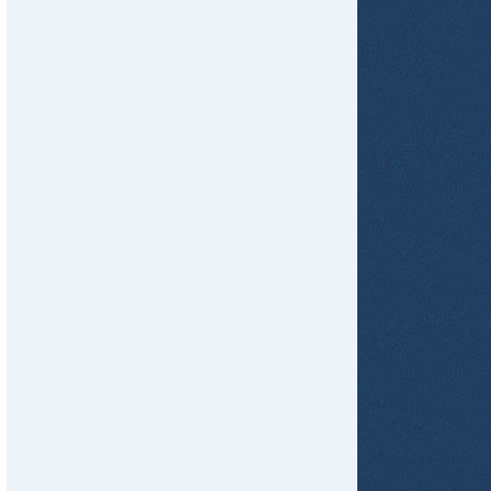
tir
ame