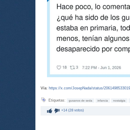
Vía:
https://x.com/JosepNada/status/206149853301
Etiquetas:
gusanos de seda
infancia
nostalgia
+14 (28 votos)