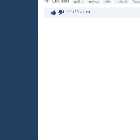
Etiquetas:
gallina
peluca
año
navidad
fiest
+11 (23 votos)