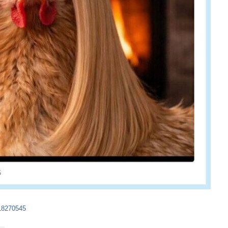
018270545