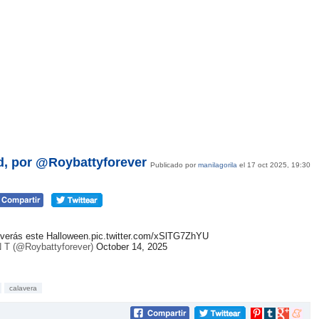
d, por @Roybattyforever
Publicado por
manilagorila
el 17 oct 2025, 19:30
 verás este Halloween.
pic.twitter.com/xSlTG7ZhYU
N T (@Roybattyforever)
October 14, 2025
calavera
Compartir
Compartir
Compartir
Compar