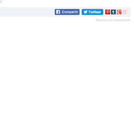
a
Compartir
Compartir
Compartir
Compar
en
en
en
en
Reportar por inapropiado
Pinterest
tumblr
Google+
mene