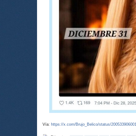
Vía:
https://x.com/Brujo_Belico/status/2005339060