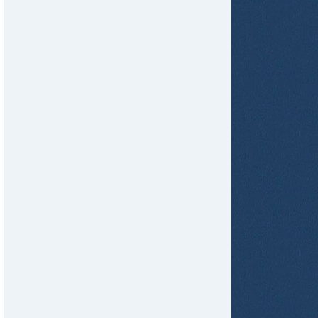
tir
ame