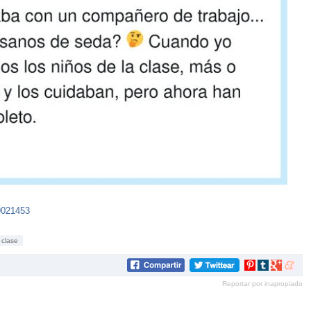
9021453
clase
Compartir
Compartir
Compartir
Compar
en
en
en
en
Reportar por inapropiado
Pinterest
tumblr
Google+
mene