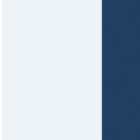
tir
ame