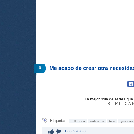
Me acabo de crear otra necesida
0
La mejor bola de estrés que
— R E P L I C A 
Etiquetas:
halloween
antiestrés
bola
gusanos
-12 (28 votos)