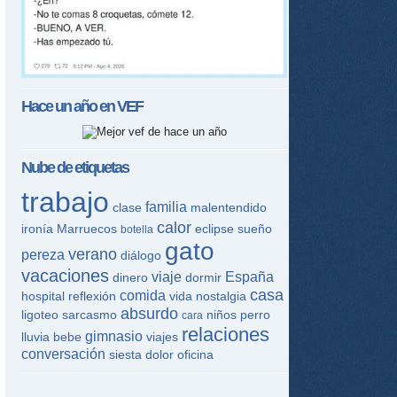
Hace un año en
VEF
Nube de etiquetas
trabajo
familia
clase
malentendido
calor
ironía
Marruecos
eclipse
sueño
botella
gato
verano
pereza
diálogo
vacaciones
viaje
España
dinero
dormir
casa
comida
hospital
reflexión
vida
nostalgia
absurdo
ligoteo
sarcasmo
niños
perro
cara
relaciones
gimnasio
lluvia
bebe
viajes
conversación
siesta
dolor
oficina