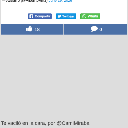
— Aʟʙᴇʀᴛo (@AlberrtoRM2)
June 29, 2026
18
0
Te vaciló en la cara, por @CamiMirabal