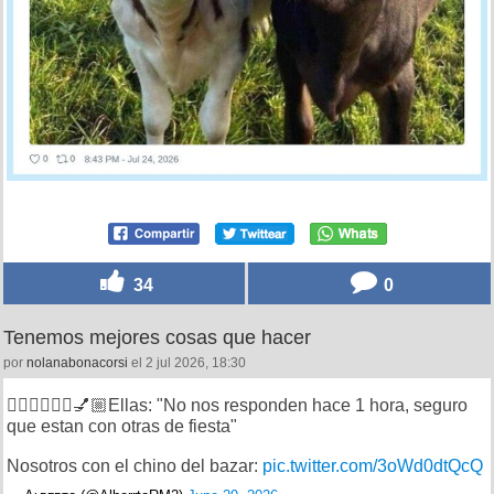
34
0
Tenemos mejores cosas que hacer
por
nolanabonacorsi
el 2 jul 2026, 18:30
💁🏻‍♀️💁🏼‍♀️💅🏼Ellas: "No nos responden hace 1 hora, seguro
que estan con otras de fiesta"
Nosotros con el chino del bazar:
pic.twitter.com/3oWd0dtQcQ