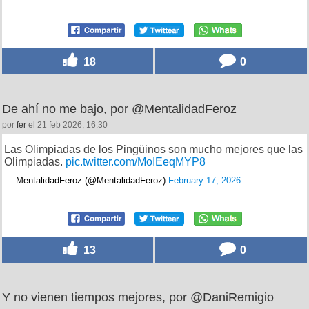
18
0
De ahí no me bajo, por @MentalidadFeroz
por
fer
el 21 feb 2026, 16:30
Las Olimpiadas de los Pingüinos son mucho mejores que las
Olimpiadas.
pic.twitter.com/MoIEeqMYP8
— MentalidadFeroz (@MentalidadFeroz)
February 17, 2026
13
0
Y no vienen tiempos mejores, por @DaniRemigio