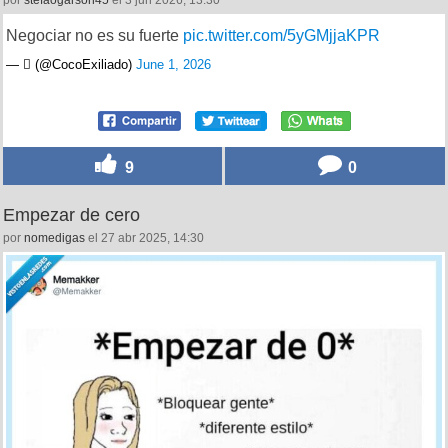
por
stefaogarson45
el 3 jun 2026, 13:30
Negociar no es su fuerte
pic.twitter.com/5yGMjjaKPR
— ‏️ٓ‏️ (@CocoExiliado)
June 1, 2026
9
0
Empezar de cero
por
nomedigas
el 27 abr 2025, 14:30