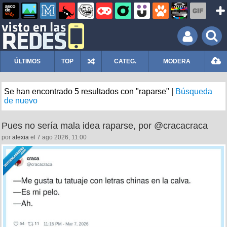
ÚLTIMOS
TOP
CATEG.
MODERA
Se han encontrado 5 resultados con "raparse" |
Búsqueda
de nuevo
Pues no sería mala idea raparse, por @cracacraca
por
alexia
el 7 ago 2026, 11:00