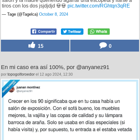
salón y la madre queriendo agarrar una escopeta y liarse a
tiros con los dos jsjdjdjd 💀💀
pic.twitter.com/RGhtqn3qRE
— Tage (@Tagelca)
October 8, 2024
15
0
En mi caso era así 100%, por @anyanez91
por
topogolforoedor
el 12 ago 2024, 12:30