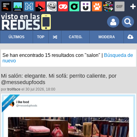
ÚLTIMOS
TOP
CATEG.
MODERA
Se han encontrado 15 resultados con "salon" |
Búsqueda de
nuevo
Mi salón: elegante. Mi sofá: perrito caliente, por
@messedupfoods
por
trollface
el 30 jul 2026, 18:00