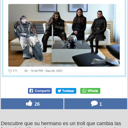
Demasiado malo, por @SrChinaski1
por
alexia
el 27 sep 2021, 21:30