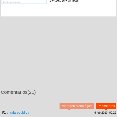
@GalaRomani
Comentarios
(21)
Por orden cronológico
Por mejores
#1
vivalarepublica
4 feb 2013, 00:29