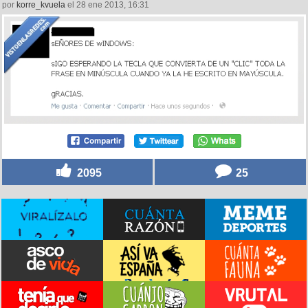
por
korre_kvuela
el 28 ene 2013, 16:31
2095
25