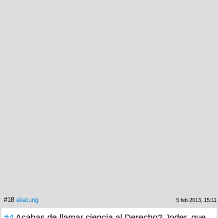
#18
akatung
5 feb 2013, 15:11
#4
Acabas de llamar ciencia al Derecho? Joder, que