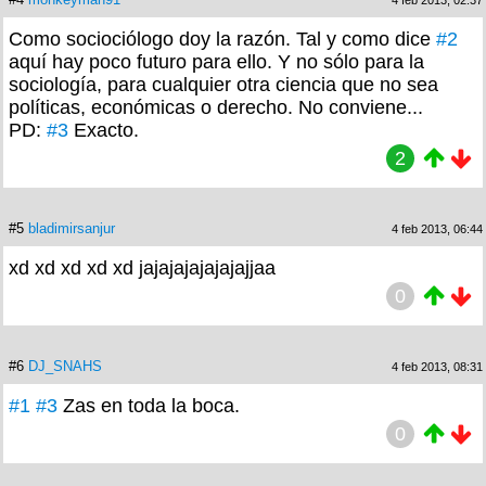
Como sociociólogo doy la razón. Tal y como dice
#2
aquí hay poco futuro para ello. Y no sólo para la
sociología, para cualquier otra ciencia que no sea
políticas, económicas o derecho. No conviene...
PD:
#3
Exacto.
2
#5
bladimirsanjur
4 feb 2013, 06:44
xd xd xd xd xd jajajajajajajajjaa
0
#6
DJ_SNAHS
4 feb 2013, 08:31
#1
#3
Zas en toda la boca.
0