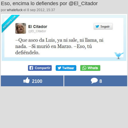
Eso, encima lo defiendes por @El_Citador
por
whatefuck
el 8 sep 2012, 15:37
2100
8