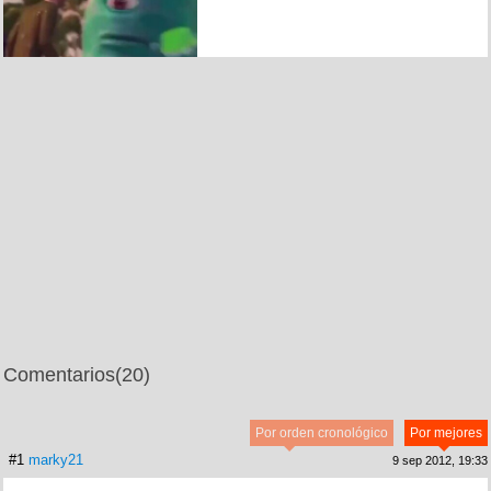
Comentarios
(20)
Por orden cronológico
Por mejores
#1
marky21
9 sep 2012, 19:33