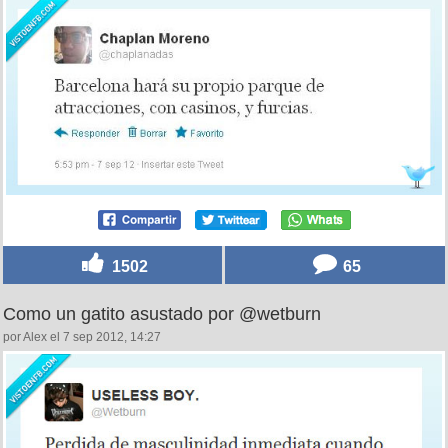
1502
65
Como un gatito asustado por @wetburn
por Alex el 7 sep 2012, 14:27