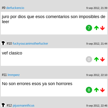
#9
derfuckencio
9 sep 2012, 21:39
juro por dios que esos comentarios son imposibles de
leer
7
#10
fuckyoucanimotherfucker
9 sep 2012, 21:44
vef clasico
0
#11
lmmperz
9 sep 2012, 22:10
No son errores esos ya son horrores
8
#12
pijusmannificus
9 sep 2012, 22:46