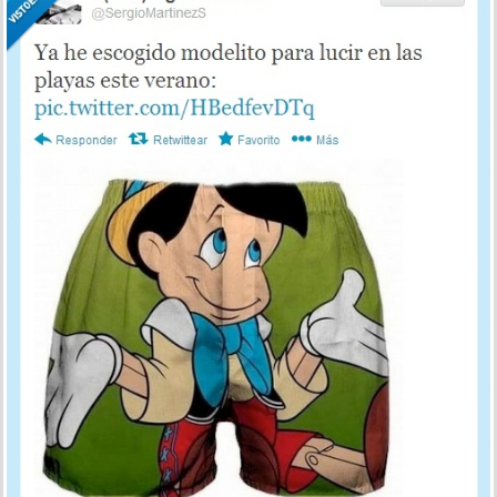
1711
11
¡Miénteme, hombretón! por @sergiomartinezs
por trilili el 26 feb 2013, 16:15