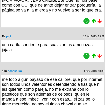
¡POR FAVOR, VEFS CREÍBLES! Que no nos pase
como con CC, que de tanto dejar entrar porquería, la
página se va a la mierda y no vuelve a ser lo que era.
5
#9
jagt
28 feb 2013, 23:27
una carita sonriente para suavizar las amenazas
jajaja
2
#10
caosstuka
1 mar 2013, 10:38
me toco algun payaso de ese calibre, que por internet
son todos unos valentones defendiendo a tias que ni
les quieren como pareja, no me extraña con lo
pateticos que son ademas de celosos, quien le
manda a ese imbecil venir con esas... el zas se lo
tiene merecido, no soy el tipico chaval que se