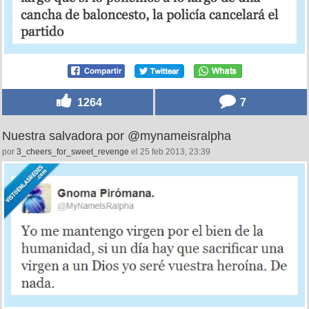
1264
7
Nuestra salvadora por @mynameisralpha
por
3_cheers_for_sweet_revenge
el 25 feb 2013, 23:39