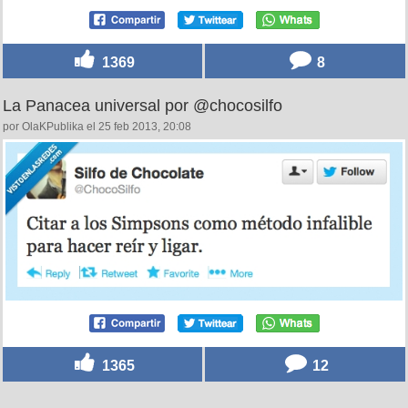
1369
8
La Panacea universal por @chocosilfo
por OlaKPublika el 25 feb 2013, 20:08
1365
12