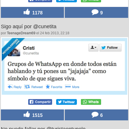
1178
9
Sigo aquí por @cunetita
por
TeenageDream69
el 24 feb 2013, 22:18