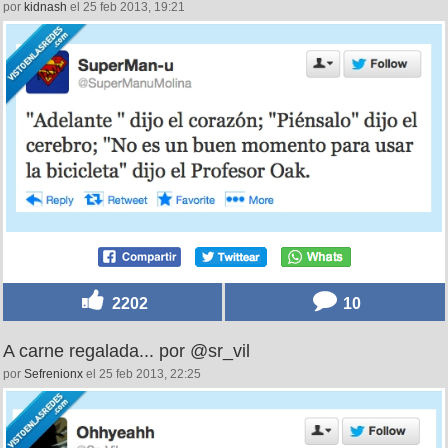
por
kidnash
el 25 feb 2013, 19:21
2202
10
A carne regalada... por @sr_vil
por
Sefrenionx
el 25 feb 2013, 22:25