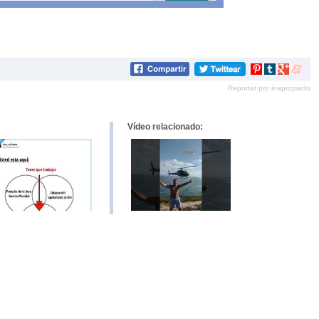
Compartir
Compartir
Compartir
Compar
en
en
en
en
Reportar por inapropiado
Pinterest
tumblr
Google+
mene
Vídeo relacionado: