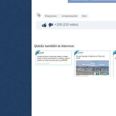
Etiquetas:
comprobante
foto
+100 (110 votos)
Quizás también te interese: