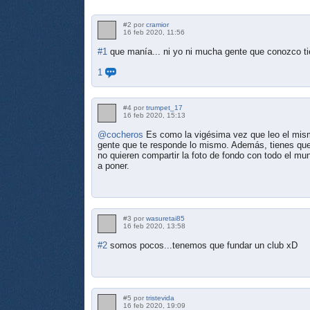
#2 por
cramior
16 feb 2020, 11:56
#1
que manía... ni yo ni mucha gente que conozco t
1
#4 por
trumpet_17
16 feb 2020, 15:13
@cocheros
Es como la vigésima vez que leo el mis
gente que te responde lo mismo. Además, tienes que p
no quieren compartir la foto de fondo con todo el mu
a poner.
#3 por
wasuretai85
16 feb 2020, 13:58
#2
somos pocos...tenemos que fundar un club xD
#5 por
tristevida
16 feb 2020, 19:09