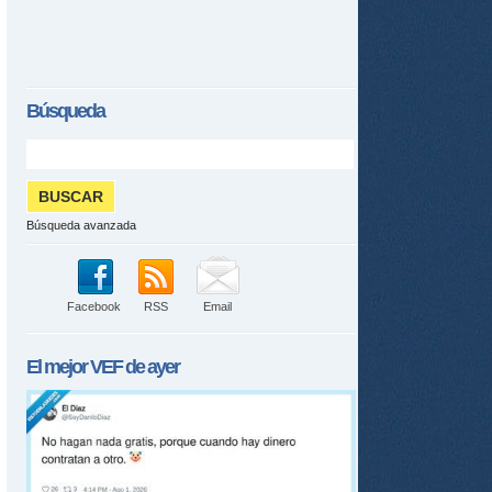
tir
Búsqueda
ame
Búsqueda avanzada
Facebook
RSS
Email
El mejor
VEF
de ayer