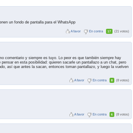
ienen un fondo de pantalla para el WhatsApp
A favor
En contra
(21 votos)
17
mo comentario y siempre es tuyo. Lo peor es que también siempre hay
ensar en esta posibilidad: quieren sacarle un pantallazo a un chat, pero
ndo, así que antes la sacan, entonces toman pantallazo, y luego la vuelven
A favor
En contra
(8 votos)
8
A favor
En contra
(8 votos)
6