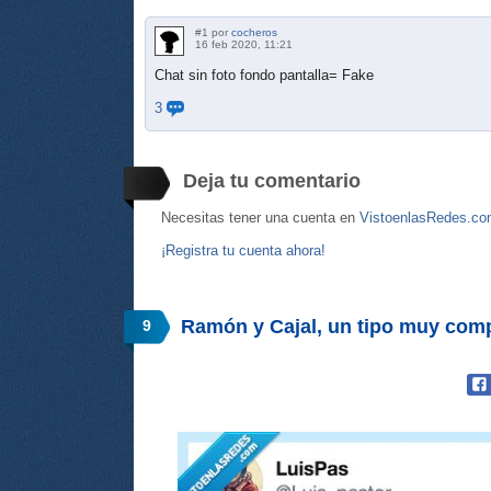
#1 por
cocheros
16 feb 2020, 11:21
Chat sin foto fondo pantalla= Fake
3
Deja tu comentario
Necesitas tener una cuenta en
VistoenlasRedes.c
¡Registra tu cuenta ahora!
Ramón y Cajal, un tipo muy com
9