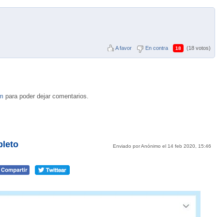
A favor
En contra
(18 votos)
18
om
para poder dejar comentarios.
pleto
Enviado por Anónimo el 14 feb 2020, 15:46