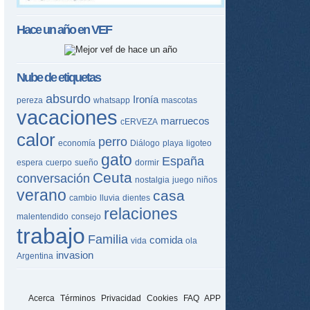
Hace un año en
VEF
Nube de etiquetas
absurdo
Ironía
pereza
whatsapp
mascotas
vacaciones
marruecos
cERVEZA
calor
perro
economía
Diálogo
playa
ligoteo
gato
España
espera
cuerpo
sueño
dormir
Ceuta
conversación
nostalgia
juego
niños
verano
casa
cambio
lluvia
dientes
relaciones
malentendido
consejo
trabajo
Familia
comida
vida
ola
invasion
Argentina
Acerca
Términos
Privacidad
Cookies
FAQ
APP