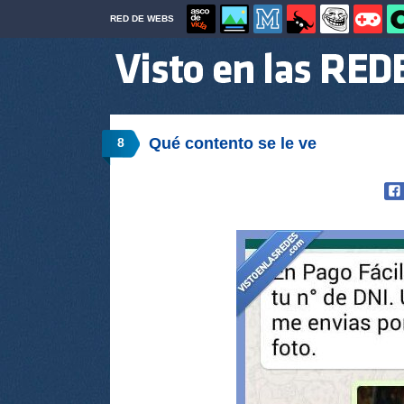
RED DE WEBS
Qué contento se le ve
8