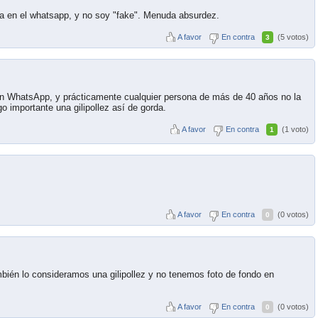
 en el whatsapp, y no soy "fake". Menuda absurdez.
A favor
En contra
(5 votos)
3
n WhatsApp, y prácticamente cualquier persona de más de 40 años no la
o importante una gilipollez así de gorda.
A favor
En contra
(1 voto)
1
A favor
En contra
(0 votos)
0
bién lo consideramos una gilipollez y no tenemos foto de fondo en
A favor
En contra
(0 votos)
0