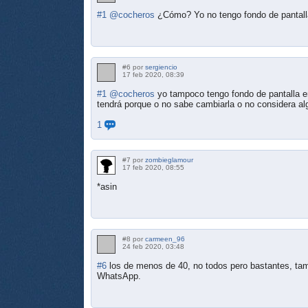
#1
@cocheros
¿Cómo? Yo no tengo fondo de pantalla
#6 por
sergiencio
17 feb 2020, 08:39
#1
@cocheros
yo tampoco tengo fondo de pantalla e
tendrá porque o no sabe cambiarla o no considera alg
1
#7 por
zombieglamour
17 feb 2020, 08:55
*asin
#8 por
carmeen_96
24 feb 2020, 03:48
#6
los de menos de 40, no todos pero bastantes, tam
WhatsApp.