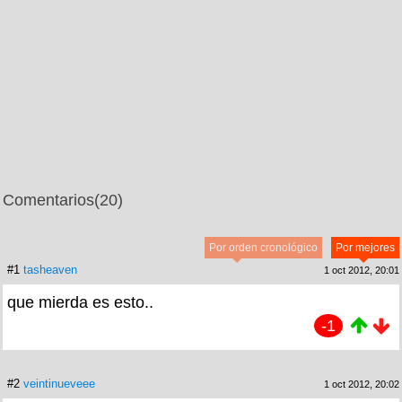
Comentarios
(20)
Por orden cronológico
Por mejores
#1
tasheaven
1 oct 2012, 20:01
que mierda es esto..
-1
#2
veintinueveee
1 oct 2012, 20:02