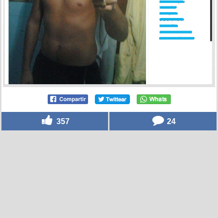
357
24