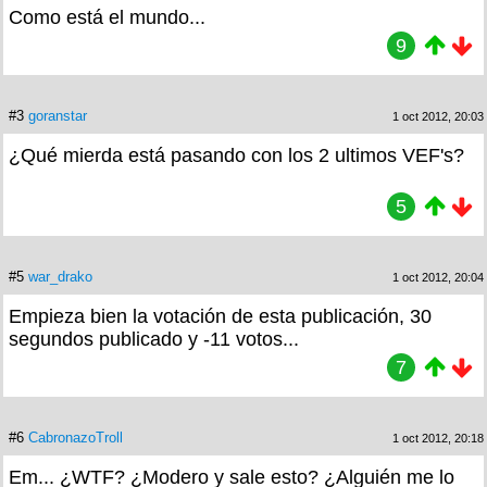
Como está el mundo...
9
#3
goranstar
1 oct 2012, 20:03
¿Qué mierda está pasando con los 2 ultimos VEF's?
5
#5
war_drako
1 oct 2012, 20:04
Empieza bien la votación de esta publicación, 30
segundos publicado y -11 votos...
7
#6
CabronazoTroll
1 oct 2012, 20:18
Em... ¿WTF? ¿Modero y sale esto? ¿Alguién me lo