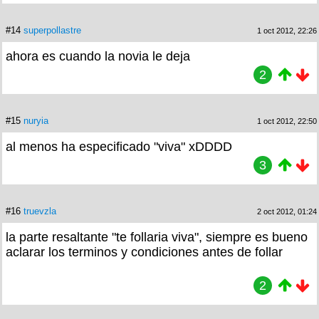
#14
superpollastre
1 oct 2012, 22:26
ahora es cuando la novia le deja
2
#15
nuryia
1 oct 2012, 22:50
al menos ha especificado "viva" xDDDD
3
#16
truevzla
2 oct 2012, 01:24
la parte resaltante "te follaria viva", siempre es bueno
aclarar los terminos y condiciones antes de follar
2