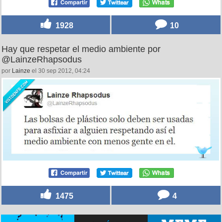
1928
10
Hay que respetar el medio ambiente por
@LainzeRhapsodus
por
Lainze
el 30 sep 2012, 04:24
1475
4