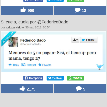
900
13
Si cuela, cuela por @FedericoBado
por
todopalvisto
el 30 sep 2012, 05:54
2175
5