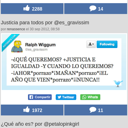
2288
14
Justicia para todos por @es_gravissim
por
renassence
el 30 sep 2012, 08:58
1972
11
¿Qué año es? por @petalopinkgirl