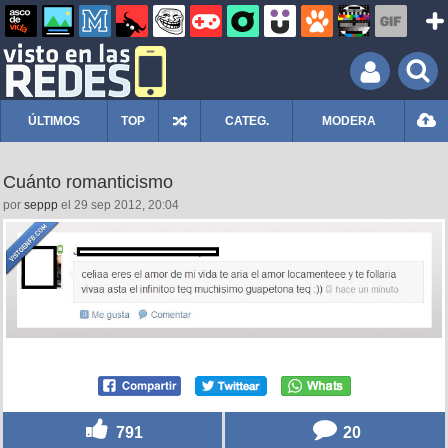
ÚLTIMOS
TOP
CATEG.
MODERA
Cuánto romanticismo
por
seppp
el 29 sep 2012, 20:04
791
20