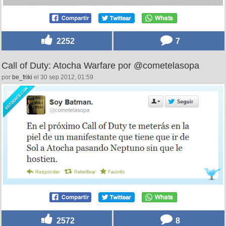
2252
7
Call of Duty: Atocha Warfare por @cometelasopa
por
be_friki
el 30 sep 2012, 01:59
2572
8