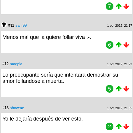
7
#11
sarii99
1 oct 2012, 21:17
Menos mal que la quiere follar viva .-.
6
#12
magpie
1 oct 2012, 21:23
Lo preocupante sería que intentara demostrar su
amor follándosela muerta.
5
#13
showme
1 oct 2012, 21:35
Yo le dejaría después de ver esto.
2