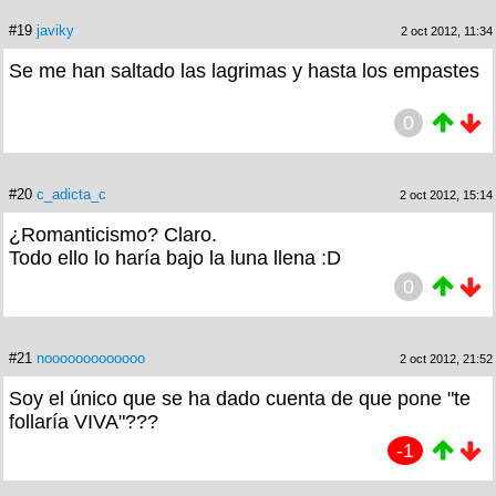
#19
javiky
2 oct 2012, 11:34
Se me han saltado las lagrimas y hasta los empastes
0
#20
c_adicta_c
2 oct 2012, 15:14
¿Romanticismo? Claro.
Todo ello lo haría bajo la luna llena :D
0
#21
nooooooooooooo
2 oct 2012, 21:52
Soy el único que se ha dado cuenta de que pone "te
follaría VIVA"???
-1