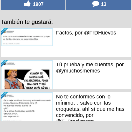
1907
13
También te gustará:
Factos, por @FrDHuevos
Tú prueba y me cuentas, por
@ymuchosmemes
No te conformes con lo
mínimo… salvo con las
croquetas, ahí sí que me has
convencido, por
@T_Stockmann