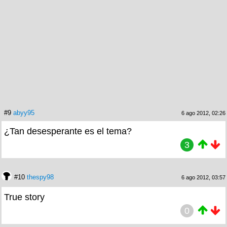
#9
abyy95
6 ago 2012, 02:26
¿Tan desesperante es el tema?
3
#10
thespy98
6 ago 2012, 03:57
True story
0