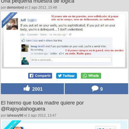
Una pequeña muestra de lógica
por
demonlord
el 2 ago 2012, 15:48
2001
9
El hierno que toda madre quiere por
@Rajoyalahoguera
por
laheavy98
el 2 ago 2012, 13:47