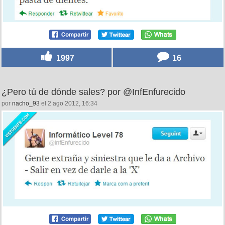
1997
16
¿Pero tú de dónde sales? por @InfEnfurecido
por
nacho_93
el 2 ago 2012, 16:34