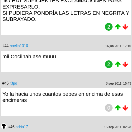
NO HAY SUFICIENTES EXCLAMACIONES PARA
EXPRESARLO.
SI PUDIERA PONDRÍA LAS LETRAS EN NEGRITA Y
SUBRAYADO.
2
#44
noelia1010
16 jun 2011, 17:10
mii Cociinah ase muuu
2
#45
r3po
8 sep 2011, 15:43
Yo la hacia unos cuantos bebes en encima de esas
encimeras
0
#46
adria17
15 sep 2011, 02:28