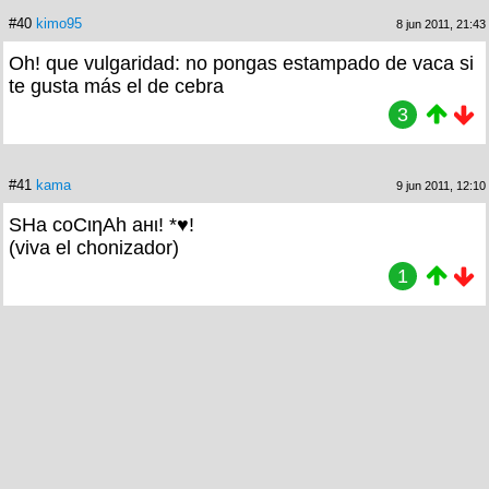
#40
kimo95
8 jun 2011, 21:43
Oh! que vulgaridad: no pongas estampado de vaca si
te gusta más el de cebra
3
#41
kama
9 jun 2011, 12:10
SHa coCιηAh aнι! *♥!
(viva el chonizador)
1