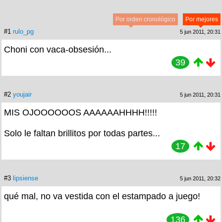
Por orden cronológico
Por mejores
#1
rulo_pg
5 jun 2011, 20:31
Choni con vaca-obsesión...
39
#2
youjair
5 jun 2011, 20:31
MIS OJOOOOOOS AAAAAAHHHH!!!!!
Solo le faltan brillitos por todas partes...
17
#3
lipsiense
5 jun 2011, 20:32
qué mal, no va vestida con el estampado a juego!
136