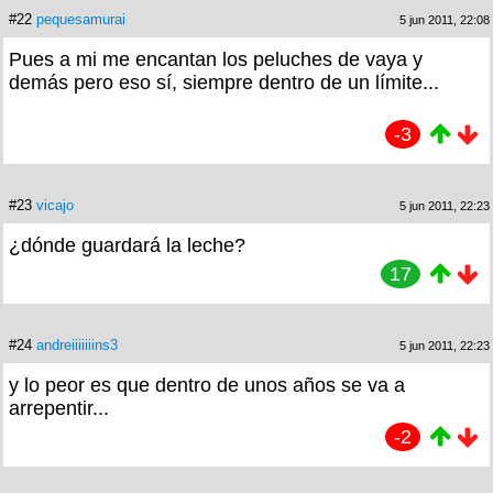
#22
pequesamurai
5 jun 2011, 22:08
Pues a mi me encantan los peluches de vaya y
demás pero eso sí, siempre dentro de un límite...
-3
#23
vicajo
5 jun 2011, 22:23
¿dónde guardará la leche?
17
#24
andreiiiiiiins3
5 jun 2011, 22:23
y lo peor es que dentro de unos años se va a
arrepentir...
-2