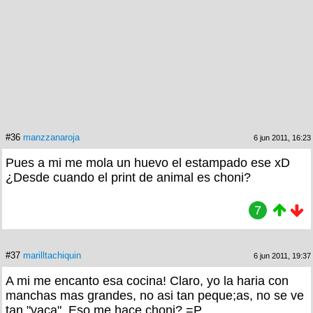
#36
manzzanaroja
6 jun 2011, 16:23
Pues a mi me mola un huevo el estampado ese xD
¿Desde cuando el print de animal es choni?
7
#37
marilltachiquin
6 jun 2011, 19:37
A mi me encanto esa cocina! Claro, yo la haria con
manchas mas grandes, no asi tan peque;as, no se ve
tan "vaca". Eso me hace choni? =P