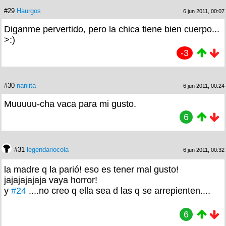
#29
Haurgos
6 jun 2011, 00:07
Diganme pervertido, pero la chica tiene bien cuerpo...
>:)
-3
#30
naniita
6 jun 2011, 00:24
Muuuuu-cha vaca para mi gusto.
6
#31
legendariocola
6 jun 2011, 00:32
la madre q la parió! eso es tener mal gusto!
jajajajajaja vaya horror!
y
#24
....no creo q ella sea d las q se arrepienten....
6