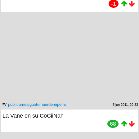
-1
#7
publicamealgootemuerdemiperro
5 jun 2011, 20:33
La Vane en su CoCiiNah
68