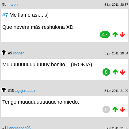
#8
malon
5 jun 2011, 20:37
#7
Me llamo así... :(
Que nevera más reshulona XD
47
#9
rogger
5 jun 2011, 20:54
Muuuuuuuuuuuuuuy bonito... (IRONIA)
8
#10
agujereada7
5 jun 2011, 21:00
Tengo muuuuuuuuuuucho miedo.
0
#11
andreabcn96
5 jun 2011, 21:05