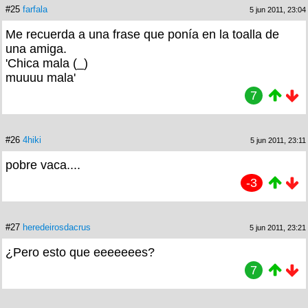
#25
farfala
5 jun 2011, 23:04
Me recuerda a una frase que ponía en la toalla de
una amiga.
'Chica mala (_)
muuuu mala'
7
#26
4hiki
5 jun 2011, 23:11
pobre vaca....
-3
#27
heredeirosdacrus
5 jun 2011, 23:21
¿Pero esto que eeeeeees?
7