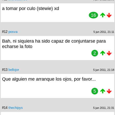
a tomar por culo (stewie) xd
16
#12
posva
5 jun 2011, 21:11
Bah, ni siquiera ha sido capaz de conjuntarse para
echarse la foto
2
#13
bellojor
5 jun 2011, 21:18
Que alguien me arranque los ojos, por favor...
5
#14
thechipys
5 jun 2011, 21:31