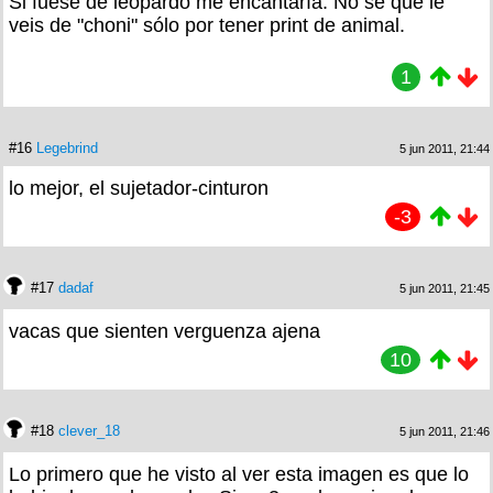
Si fuese de leopardo me encantaría. No sé que le
veis de "choni" sólo por tener print de animal.
1
#16
Legebrind
5 jun 2011, 21:44
lo mejor, el sujetador-cinturon
-3
#17
dadaf
5 jun 2011, 21:45
vacas que sienten verguenza ajena
10
#18
clever_18
5 jun 2011, 21:46
Lo primero que he visto al ver esta imagen es que lo