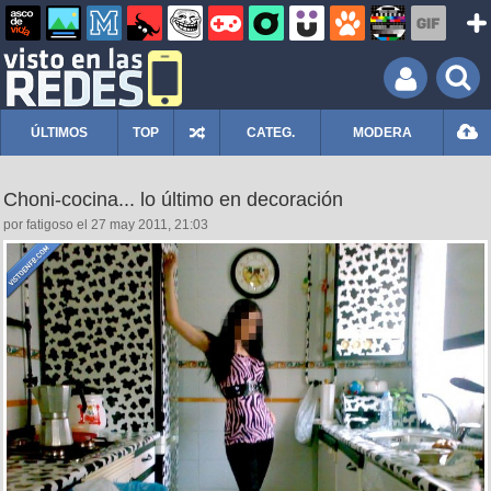
ÚLTIMOS
TOP
CATEG.
MODERA
Choni-cocina... lo último en decoración
por fatigoso el 27 may 2011, 21:03