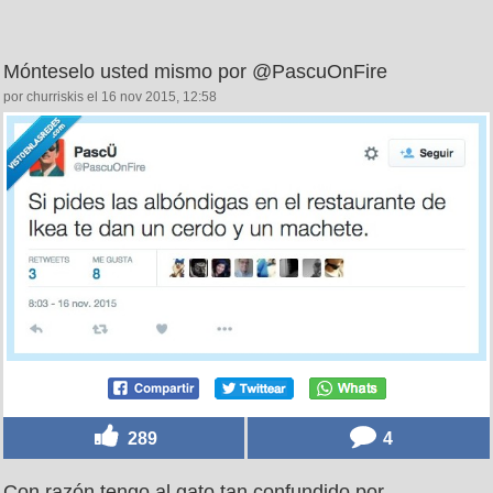
Mónteselo usted mismo por @PascuOnFire
por churriskis el 16 nov 2015, 12:58
289
4
Con razón tengo al gato tan confundido por