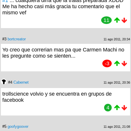
#1
... cualquiera diría que la traias preparada XDDD
Me ha hecho casi más gracia tu comentario que el
mismo vef
11
#3
bortcreator
11 ago 2011, 20:34
Yo creo que correrian mas pa que Carmen Machi no
les pregunte como se sienten...
-3
#4
Cabernet
11 ago 2011, 20:36
trollscience volvio y se encuentra en grupos de
facebook
4
#5
goofygoover
11 ago 2011, 21:08