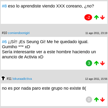
#8
eso lo aprendiste viendo XXX coreano, ¿no?
-2
#10
comiendoonigiri
11 ago 2011, 23:19
#6
¡¡Sí!! ¡Es Seung Gi! Me he quedado igual.
Gumiho *^* xD
Sería interesante ver a este hombre haciendo un
anuncio de Activia xD
3
#11
lokuraadictiva
12 ago 2011, 15:56
no es por nada paro este grupo no existe 8(
0