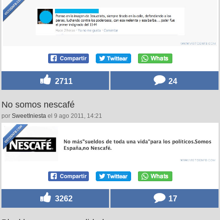
2711
24
No somos nescafé
por
SweetIniesta
el 9 ago 2011, 14:21
3262
17