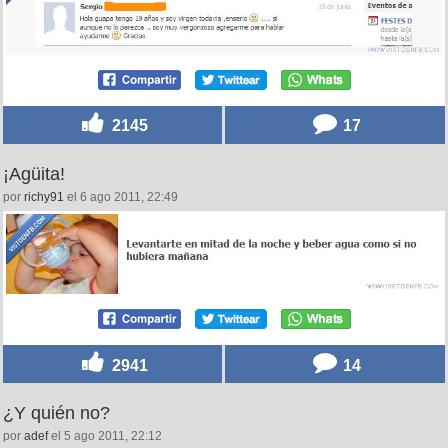
2145
17
¡Agüita!
por
richy91
el 6 ago 2011, 22:49
2941
14
¿Y quién no?
por
adef
el 5 ago 2011, 22:12