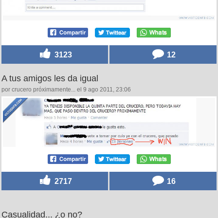
3123
12
A tus amigos les da igual
por crucero próximamente... el 9 ago 2011, 23:06
2717
16
Casualidad... ¿o no?