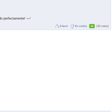
 perfectamente! ¬¬'
A favor
En contra
(30 votos)
18