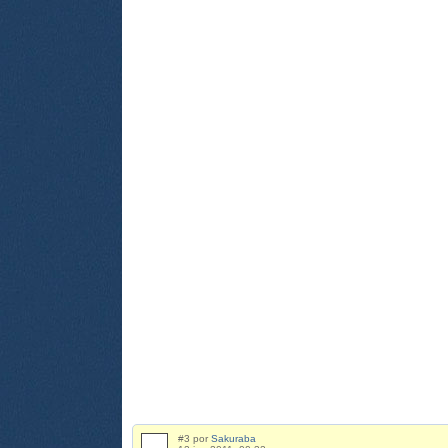
#3 por
Sakuraba