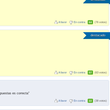
A favor
En contra
(76 votos)
64
destacado
A favor
En contra
(63 votos)
57
espuestas es correcta"
A favor
En contra
(38 votos)
22