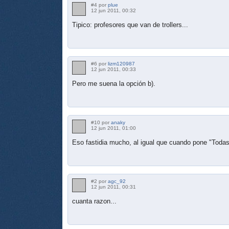
#4 por
plue
12 jun 2011, 00:32
Tipico: profesores que van de trollers...
#6 por
lizm120987
12 jun 2011, 00:33
Pero me suena la opción b).
#10 por
anaky
12 jun 2011, 01:00
Eso fastidia mucho, al igual que cuando pone "Todas
#2 por
agc_92
12 jun 2011, 00:31
cuanta razon...