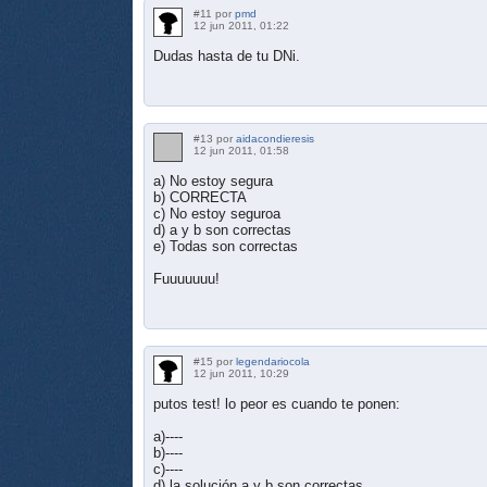
#11 por
pmd
12 jun 2011, 01:22
Dudas hasta de tu DNi.
#13 por
aidacondieresis
12 jun 2011, 01:58
a) No estoy segura
b) CORRECTA
c) No estoy seguroa
d) a y b son correctas
e) Todas son correctas
Fuuuuuuu!
#15 por
legendariocola
12 jun 2011, 10:29
putos test! lo peor es cuando te ponen:
a)----
b)----
c)----
d) la solución a y b son correctas