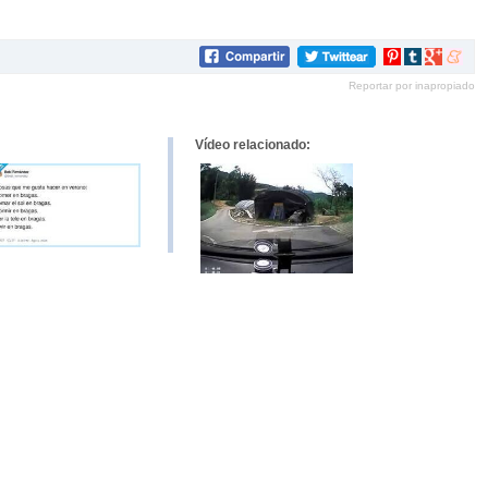
Compartir
Compartir
Compartir
Compar
en
en
en
en
Reportar por inapropiado
Pinterest
tumblr
Google+
mene
Vídeo relacionado: