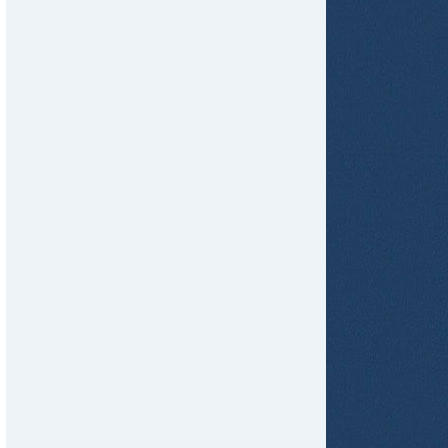
tir
ame