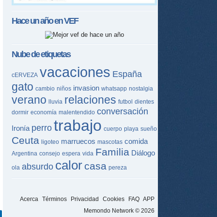
Hace un año en
VEF
Nube de etiquetas
vacaciones
España
cERVEZA
gato
invasion
cambio
niños
whatsapp
nostalgia
verano
relaciones
lluvia
futbol
dientes
conversación
dormir
economía
malentendido
trabajo
perro
Ironía
cuerpo
playa
sueño
Ceuta
marruecos
comida
ligoteo
mascotas
Familia
Diálogo
Argentina
consejo
espera
vida
calor
casa
absurdo
ola
pereza
Acerca
Términos
Privacidad
Cookies
FAQ
APP
Memondo Network © 2026