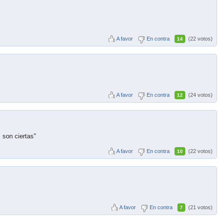
A favor
En contra
(22 votos)
14
A favor
En contra
(24 votos)
12
 son ciertas"
A favor
En contra
(22 votos)
10
A favor
En contra
(21 votos)
7