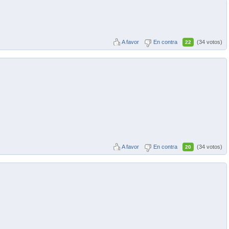
A favor
En contra
(34 votos)
22
A favor
En contra
(34 votos)
20