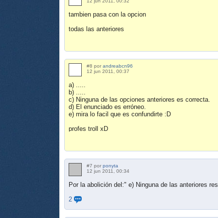
12 jun 2011, 00:32
tambien pasa con la opcion
todas las anteriores
#8 por
andreabcn96
12 jun 2011, 00:37
a) .....
b) .....
c) Ninguna de las opciones anteriores es correcta.
d) El enunciado es erróneo.
e) mira lo facil que es confundirte :D
profes troll xD
#7 por
ponyta
12 jun 2011, 00:34
Por la abolición del:" e) Ninguna de las anteriores r
2