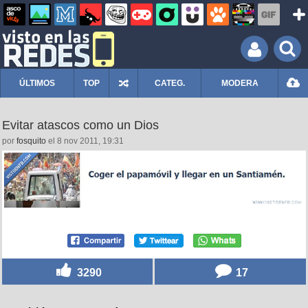
ÚLTIMOS
TOP
CATEG.
MODERA
Evitar atascos como un Dios
por
fosquito
el 8 nov 2011, 19:31
3290
17