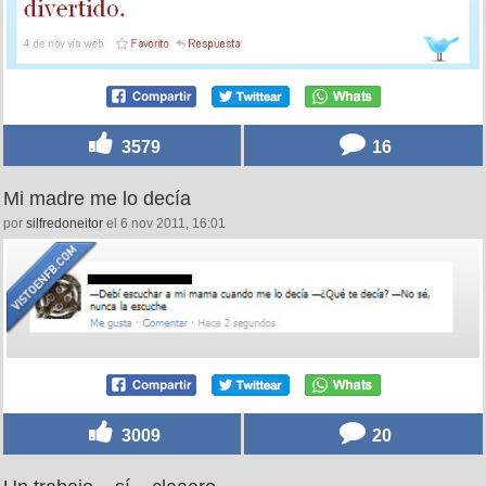
3579
16
Mi madre me lo decía
por
silfredoneitor
el 6 nov 2011, 16:01
3009
20