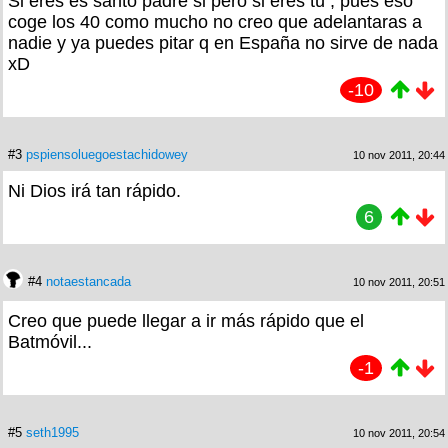
Si eres es santo padre si pero si eres tú , pues eso
coge los 40 como mucho no creo que adelantaras a
nadie y ya puedes pitar q en España no sirve de nada
xD
-10
#3
pspiensoluegoestachidowey
10 nov 2011, 20:44
Ni Dios irá tan rápido.
6
#4
notaestancada
10 nov 2011, 20:51
Creo que puede llegar a ir más rápido que el
Batmóvil...
-1
#5
seth1995
10 nov 2011, 20:54