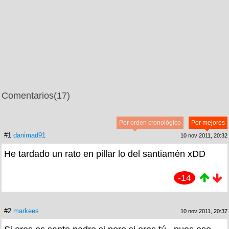
Comentarios
(17)
Por orden cronológico
Por mejores
#1
danimad91
10 nov 2011, 20:32
He tardado un rato en pillar lo del santiamén xDD
-14
#2
markees
10 nov 2011, 20:37