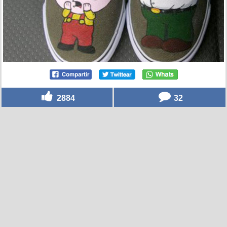
2884
32