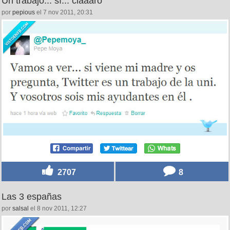
Un trabajo... sí... claaaro
por
pepious
el 7 nov 2011, 20:31
2707
8
Las 3 españas
por
salsal
el 8 nov 2011, 12:27