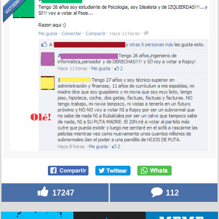
17247
112